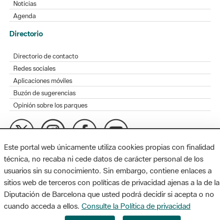
Noticias
Agenda
Directorio
Directorio de contacto
Redes sociales
Aplicaciones móviles
Buzón de sugerencias
Opinión sobre los parques
Este portal web únicamente utiliza cookies propias con finalidad
MAPA WEB
AVISO LEGAL
ACCESIBILIDAD
técnica, no recaba ni cede datos de carácter personal de los
usuarios sin su conocimiento. Sin embargo, contiene enlaces a
Diputación de Barcelona. Edifici Llacuna, 1a planta. Badajoz, 49.
sitios web de terceros con políticas de privacidad ajenas a la de la
08005 Barcelona. Tel. 934 022 428 / xarxaparcs@diba.cat
Diputación de Barcelona que usted podrá decidir si acepta o no
cuando acceda a ellos.
Consulte la Política de privacidad