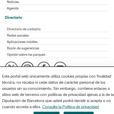
Noticias
Agenda
Directorio
Directorio de contacto
Redes sociales
Aplicaciones móviles
Buzón de sugerencias
Opinión sobre los parques
Este portal web únicamente utiliza cookies propias con finalidad
MAPA WEB
AVISO LEGAL
ACCESIBILIDAD
técnica, no recaba ni cede datos de carácter personal de los
usuarios sin su conocimiento. Sin embargo, contiene enlaces a
Diputación de Barcelona. Edifici Llacuna, 1a planta. Badajoz, 49.
sitios web de terceros con políticas de privacidad ajenas a la de la
08005 Barcelona. Tel. 934 022 428 / xarxaparcs@diba.cat
Diputación de Barcelona que usted podrá decidir si acepta o no
cuando acceda a ellos.
Consulte la Política de privacidad