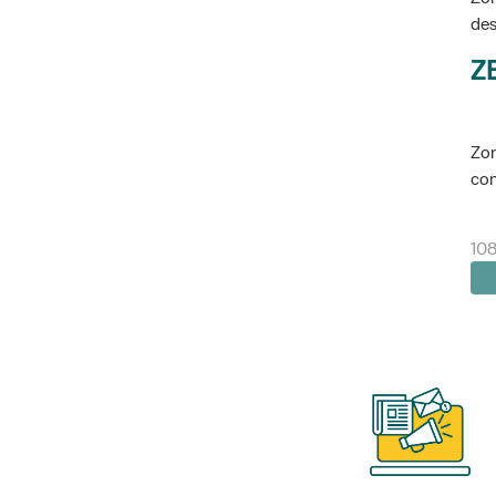
des
Z
Zon
con
10