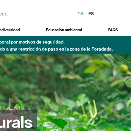
CA
ES
odiversidad
Educación ambiental
FAQS
emporal por motivos de seguridad.
o a una restricción de paso en la zona de la Foradada.
urals