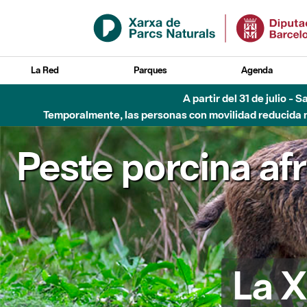
Saltar al contenido principal
La Red
Parques
Agenda
A partir del 31 de julio - 
Temporalmente, las personas con movilidad reducida no
Peste porcina af
La X