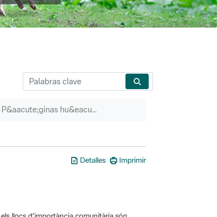
P&aacute;ginas hu&eacute;rfanas
Detalles
Imprimir
els llocs d'importància comunitària són