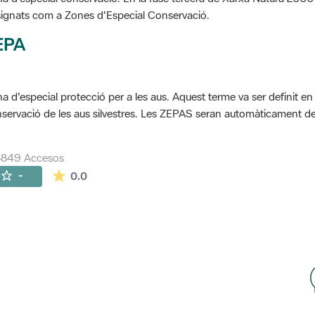
ignats com a Zones d'Especial Conservació.
EPA
a d'especial protecció per a les aus. Aquest terme va ser definit en
servació de les aus silvestres. Les ZEPAS seran automàticament 
8849 Accesos
La valoración media es de 0 estrellas de 5.
-
0.0