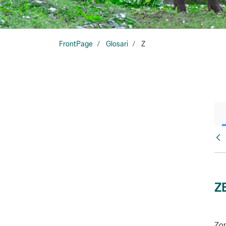
FrontPage
Glosari
Z
Glo
Z
Zon