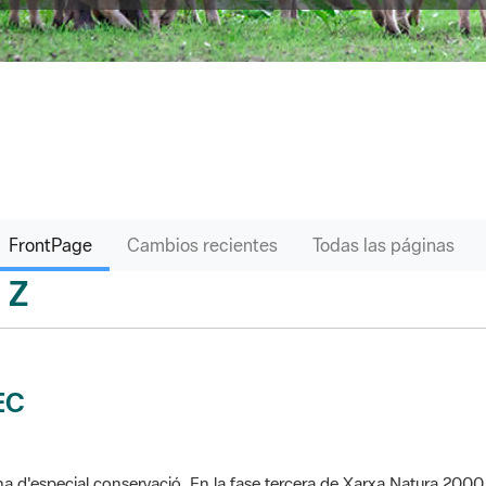
FrontPage
Cambios recientes
Todas las páginas
Z
sari
EC
a d'especial conservació. En la fase tercera de Xarxa Natura 2000 