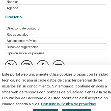
Noticias
Agenda
Directorio
Directorio de contacto
Redes sociales
Aplicaciones móviles
Buzón de sugerencias
Opinión sobre los parques
Este portal web únicamente utiliza cookies propias con finalidad
MAPA WEB
AVISO LEGAL
ACCESIBILIDAD
técnica, no recaba ni cede datos de carácter personal de los
usuarios sin su conocimiento. Sin embargo, contiene enlaces a
Diputación de Barcelona. Edifici Llacuna, 1a planta. Badajoz, 49.
sitios web de terceros con políticas de privacidad ajenas a la de la
08005 Barcelona. Tel. 934 022 428 / xarxaparcs@diba.cat
Diputación de Barcelona que usted podrá decidir si acepta o no
cuando acceda a ellos.
Consulte la Política de privacidad