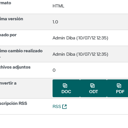
rmato
HTML
ima versión
1.0
eado por
Admin Diba (10/07/12 12:35)
imo cambio realizado
Admin Diba (10/07/12 12:35)
r
chivos adjuntos
0
vertir a
DOC
ODT
PDF
scripción RSS
(Abre una nueva ventana)
RSS