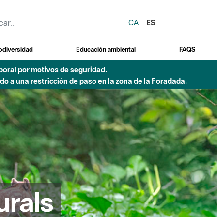
CA
ES
odiversidad
Educación ambiental
FAQS
emporal por motivos de seguridad.
o a una restricción de paso en la zona de la Foradada.
urals