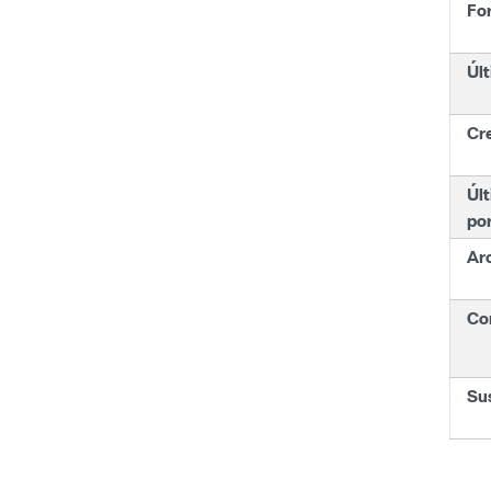
Fo
Últ
Cr
Últ
po
Ar
Con
Su