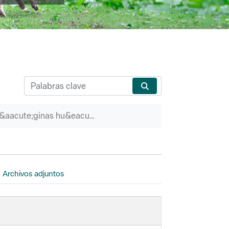
P&aacute;ginas hu&eacute;rfanas
Archivos adjuntos