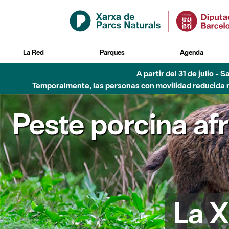
Saltar al contenido principal
La Red
Parques
Agenda
A partir del 31 de julio - 
Temporalmente, las personas con movilidad reducida no
Peste porcina af
La X