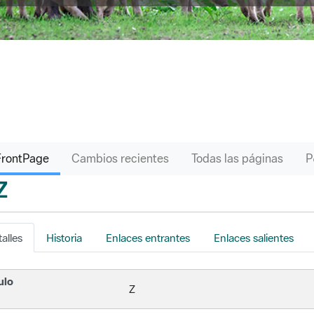
FrontPage
Cambios recientes
Todas las páginas
Z
s
alles
Historia
Enlaces entrantes
Enlaces salientes
ulo
Z