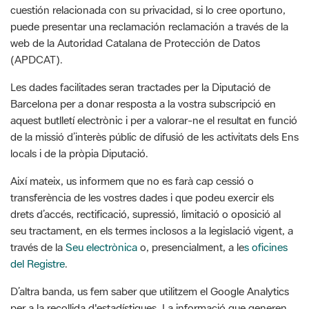
web de la Autoridad Catalana de Protección de Datos
(APDCAT).
Les dades facilitades seran tractades per la Diputació de
Barcelona per a donar resposta a la vostra subscripció en
aquest butlletí electrònic i per a valorar-ne el resultat en funció
de la missió d’interès públic de difusió de les activitats dels Ens
locals i de la pròpia Diputació.
Així mateix, us informem que no es farà cap cessió o
transferència de les vostres dades i que podeu exercir els
drets d’accés, rectificació, supressió, limitació o oposició al
seu tractament, en els termes inclosos a la legislació vigent, a
través de la
Seu electrònica
o, presencialment, a le
s oficines
del Registre
.
D’altra banda, us fem saber que utilitzem el Google Analytics
per a la recollida d'estadístiques. La informació que generen
les galetes (incloent-hi l'adreça IP) és transmesa i arxivada
directament per Google en els servidors del web. Per tal