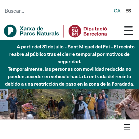
Saltar al contenido principal
CA
ES
6 de agosto - Parque Fluvial Besós - Activación de la
Fase de Alerta del Parque Fluvial del Besòs por lluvias
intensas.
Cerrados los accesos al Parque.
Agenda
Butlletí