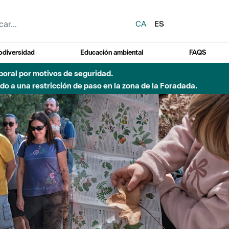
CA
ES
odiversidad
Educación ambiental
FAQS
 a obras de construcción de una pasarela sobre el río