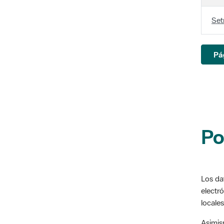
Set
Pá
Po
Los da
electró
locales
Asimis
acceso,