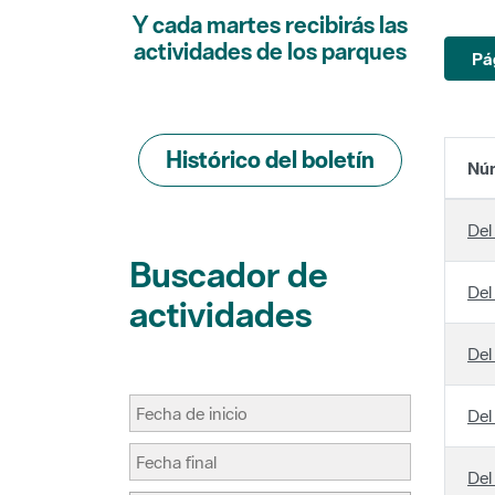
actividades de los parques
Pá
Histórico del boletín
Núm
Del
Buscador de
Del
actividades
Del
Del
Del