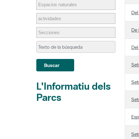
Del
De 
Del
Set
Buscar
Set
L'Informatiu dels
Parcs
Set
Esp
Set