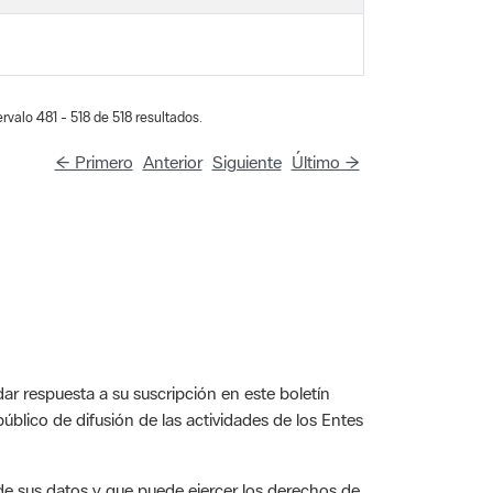
rvalo 481 - 518 de 518 resultados.
← Primero
Anterior
Siguiente
Último →
ar respuesta a su suscripción en este boletín
público de difusión de las actividades de los Entes
e sus datos y que puede ejercer los derechos de
n los términos incluidos en la legislación vigente,