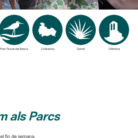
Parc Fluvial del Besos
Collserola
Garraf
Olèrdola
 als Parcs
del fin de semana.