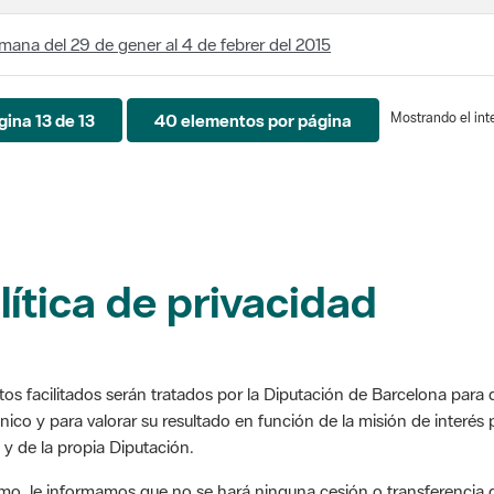
mana del 29 de gener al 4 de febrer del 2015
Mostrando el inte
gina 13 de 13
40 elementos por página
lítica de privacidad
tos facilitados serán tratados por la Diputación de Barcelona para d
nico y para valorar su resultado en función de la misión de interés 
 y de la propia Diputación.
mo, le informamos que no se hará ninguna cesión o transferencia d
 rectificación, supresión, limitación u oposición a su tratamiento, e