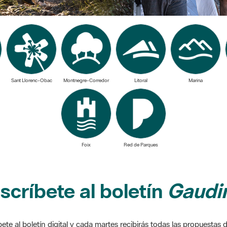
Sant Llorenc-Obac
Montnegre-Corredor
Litoral
Marina
Foix
Red de Parques
scríbete al boletín
Gaudim
ete al boletín digital y cada martes recibirás todas las propuestas 