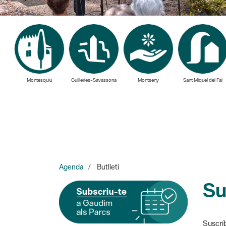
Montesquiu
Guilleries-Savassona
Montseny
Sant Miquel del Fai
Agenda
Butlletí
Su
Suscríb
Y cada martes recibirás las