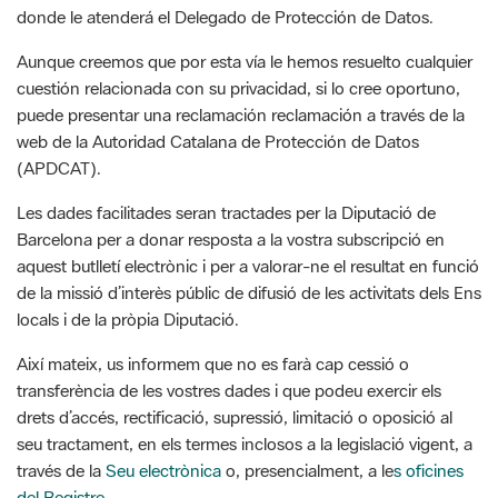
cuestión relacionada con su privacidad, si lo cree oportuno,
puede presentar una reclamación reclamación a través de la
web de la Autoridad Catalana de Protección de Datos
(APDCAT).
Les dades facilitades seran tractades per la Diputació de
Barcelona per a donar resposta a la vostra subscripció en
aquest butlletí electrònic i per a valorar-ne el resultat en funció
de la missió d’interès públic de difusió de les activitats dels Ens
locals i de la pròpia Diputació.
Així mateix, us informem que no es farà cap cessió o
transferència de les vostres dades i que podeu exercir els
drets d’accés, rectificació, supressió, limitació o oposició al
seu tractament, en els termes inclosos a la legislació vigent, a
través de la
Seu electrònica
o, presencialment, a le
s oficines
del Registre
.
D’altra banda, us fem saber que utilitzem el Google Analytics
per a la recollida d'estadístiques. La informació que generen