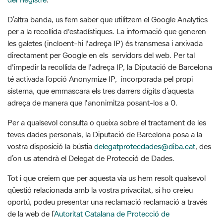
les galetes (incloent-hi l'adreça IP) és transmesa i arxivada
directament per Google en els servidors del web. Per tal
d'impedir la recollida de l'adreça IP, la Diputació de Barcelona
té activada l’opció Anonymize IP, incorporada pel propi
sistema, que emmascara els tres darrers dígits d’aquesta
adreça de manera que l'anonimitza posant-los a 0.
Per a qualsevol consulta o queixa sobre el tractament de les
teves dades personals, la Diputació de Barcelona posa a la
vostra disposició la bústia
delegatprotecdades@diba.cat
, des
d’on us atendrà el Delegat de Protecció de Dades.
Tot i que creiem que per aquesta via us hem resolt qualsevol
qüestió relacionada amb la vostra privacitat, si ho creieu
oportú, podeu presentar una reclamació reclamació a través
de la web de l’
Autoritat Catalana de Protecció de
Dades (APDCAT).