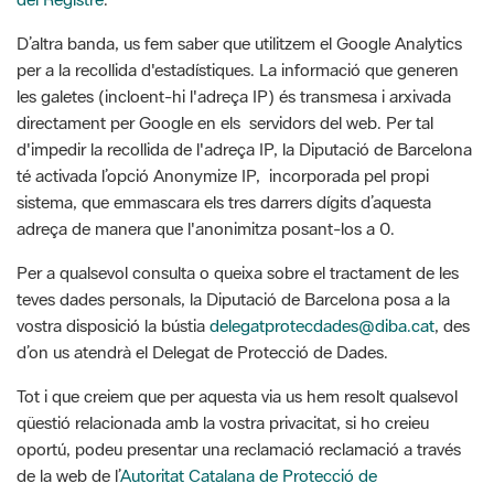
les galetes (incloent-hi l'adreça IP) és transmesa i arxivada
directament per Google en els servidors del web. Per tal
d'impedir la recollida de l'adreça IP, la Diputació de Barcelona
té activada l’opció Anonymize IP, incorporada pel propi
sistema, que emmascara els tres darrers dígits d’aquesta
adreça de manera que l'anonimitza posant-los a 0.
Per a qualsevol consulta o queixa sobre el tractament de les
teves dades personals, la Diputació de Barcelona posa a la
vostra disposició la bústia
delegatprotecdades@diba.cat
, des
d’on us atendrà el Delegat de Protecció de Dades.
Tot i que creiem que per aquesta via us hem resolt qualsevol
qüestió relacionada amb la vostra privacitat, si ho creieu
oportú, podeu presentar una reclamació reclamació a través
de la web de l’
Autoritat Catalana de Protecció de
Dades (APDCAT).