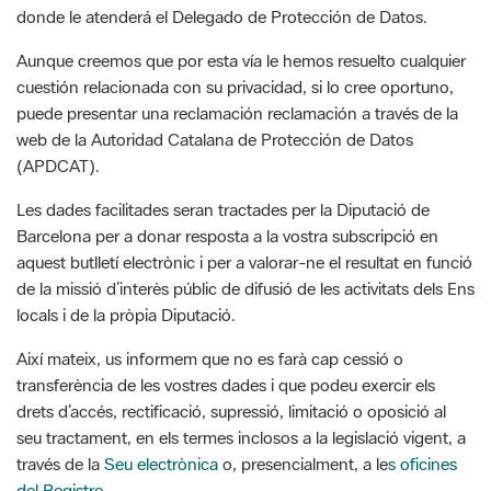
cuestión relacionada con su privacidad, si lo cree oportuno,
puede presentar una reclamación reclamación a través de la
web de la Autoridad Catalana de Protección de Datos
(APDCAT).
Les dades facilitades seran tractades per la Diputació de
Barcelona per a donar resposta a la vostra subscripció en
aquest butlletí electrònic i per a valorar-ne el resultat en funció
de la missió d’interès públic de difusió de les activitats dels Ens
locals i de la pròpia Diputació.
Així mateix, us informem que no es farà cap cessió o
transferència de les vostres dades i que podeu exercir els
drets d’accés, rectificació, supressió, limitació o oposició al
seu tractament, en els termes inclosos a la legislació vigent, a
través de la
Seu electrònica
o, presencialment, a le
s oficines
del Registre
.
D’altra banda, us fem saber que utilitzem el Google Analytics
per a la recollida d'estadístiques. La informació que generen