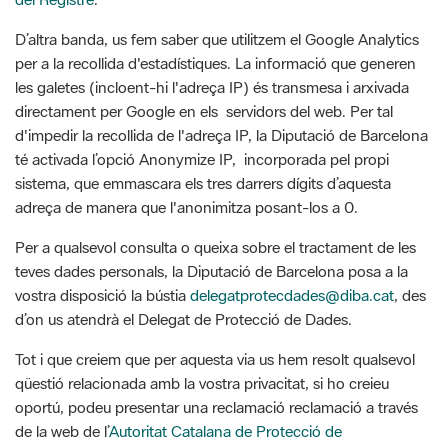
les galetes (incloent-hi l'adreça IP) és transmesa i arxivada
directament per Google en els servidors del web. Per tal
d'impedir la recollida de l'adreça IP, la Diputació de Barcelona
té activada l’opció Anonymize IP, incorporada pel propi
sistema, que emmascara els tres darrers dígits d’aquesta
adreça de manera que l'anonimitza posant-los a 0.
Per a qualsevol consulta o queixa sobre el tractament de les
teves dades personals, la Diputació de Barcelona posa a la
vostra disposició la bústia
delegatprotecdades@diba.cat
, des
d’on us atendrà el Delegat de Protecció de Dades.
Tot i que creiem que per aquesta via us hem resolt qualsevol
qüestió relacionada amb la vostra privacitat, si ho creieu
oportú, podeu presentar una reclamació reclamació a través
de la web de l’
Autoritat Catalana de Protecció de
Dades (APDCAT).