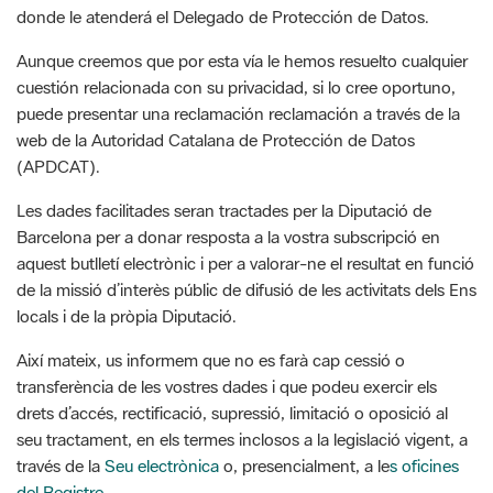
cuestión relacionada con su privacidad, si lo cree oportuno,
puede presentar una reclamación reclamación a través de la
web de la Autoridad Catalana de Protección de Datos
(APDCAT).
Les dades facilitades seran tractades per la Diputació de
Barcelona per a donar resposta a la vostra subscripció en
aquest butlletí electrònic i per a valorar-ne el resultat en funció
de la missió d’interès públic de difusió de les activitats dels Ens
locals i de la pròpia Diputació.
Així mateix, us informem que no es farà cap cessió o
transferència de les vostres dades i que podeu exercir els
drets d’accés, rectificació, supressió, limitació o oposició al
seu tractament, en els termes inclosos a la legislació vigent, a
través de la
Seu electrònica
o, presencialment, a le
s oficines
del Registre
.
D’altra banda, us fem saber que utilitzem el Google Analytics
per a la recollida d'estadístiques. La informació que generen