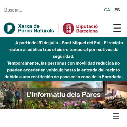
Saltar al contenido principal
CA
ES
6 de agosto - Parque Fluvial Besós - Activación de la
Fase de Alerta del Parque Fluvial del Besòs por lluvias
intensas.
Cerrados los accesos al Parque.
L'Informatiu dels Parcs
L'informatiu
Butlletí