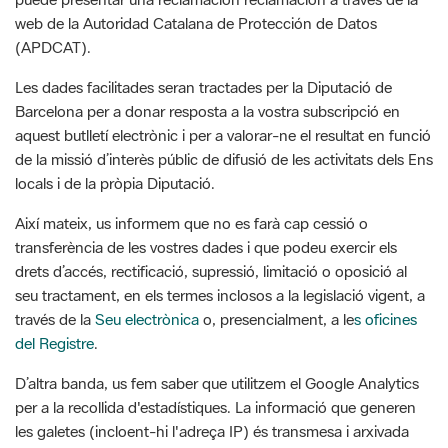
Les dades facilitades seran tractades per la Diputació de
Barcelona per a donar resposta a la vostra subscripció en
aquest butlletí electrònic i per a valorar-ne el resultat en funció
de la missió d’interès públic de difusió de les activitats dels Ens
locals i de la pròpia Diputació.
Així mateix, us informem que no es farà cap cessió o
transferència de les vostres dades i que podeu exercir els
drets d’accés, rectificació, supressió, limitació o oposició al
seu tractament, en els termes inclosos a la legislació vigent, a
través de la
Seu electrònica
o, presencialment, a le
s oficines
del Registre
.
D’altra banda, us fem saber que utilitzem el Google Analytics
per a la recollida d'estadístiques. La informació que generen
les galetes (incloent-hi l'adreça IP) és transmesa i arxivada
directament per Google en els servidors del web. Per tal
d'impedir la recollida de l'adreça IP, la Diputació de Barcelona