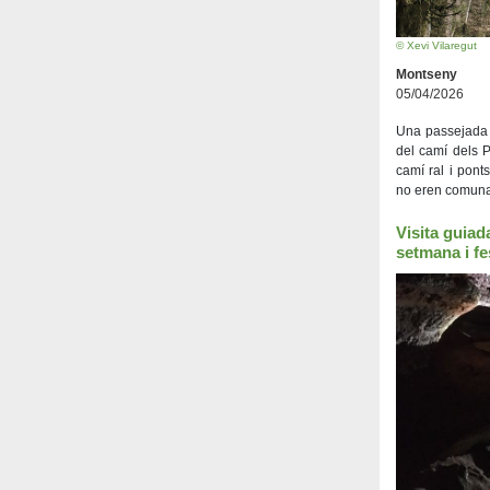
© Xevi Vilaregut
Montseny
05/04/2026
Una passejada 
del camí dels P
camí ral i pont
no eren comuna
Visita guiad
setmana i fe