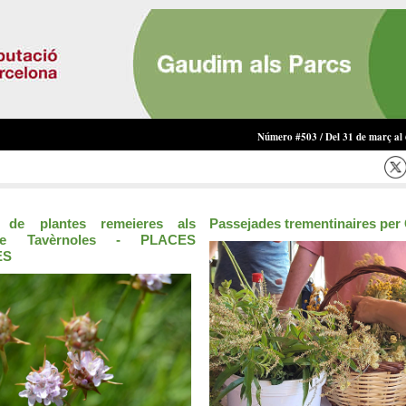
Número #503 / Del 31 de març al 
a de plantes remeieres als
Passejades trementinaires per
de Tavèrnoles - PLACES
ES