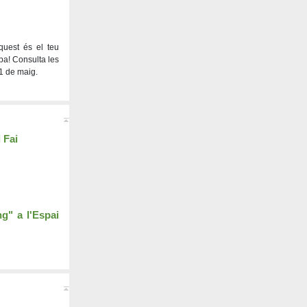
aquest és el teu
cipa! Consulta les
31 de maig.
 Fai
g" a l'Espai