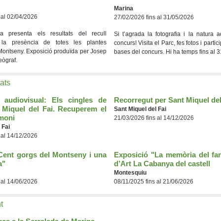
Marina
 al 02/04/2026
27/02/2026 fins al 31/05/2026
a presenta els resultats del recull
Si t’agrada la fotografia i la natura 
 la presència de totes les plantes
concurs!
Visita el Parc, fes fotos i parti
Montseny. Exposició produïda per Josep
bases del concurs. Hi ha temps fins al 
eògraf.
tats
 audiovisual: Els cingles de
Recorregut per Sant Miquel del
t Miquel del Fai. Recuperem el
Sant Miquel del Fai
imoni
21/03/2026 fins al 14/12/2026
 Fai
 al 14/12/2026
Cent gorgs del Montseny i una
Exposició "La memòria del fan
a"
d’Art La Cabanya del castell
Montesquiu
 al 14/06/2026
08/11/2025 fins al 21/06/2026
t