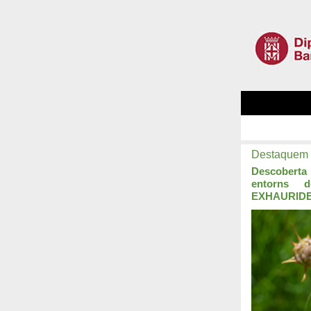
Destaquem
Descobert
entorns 
EXHAURID