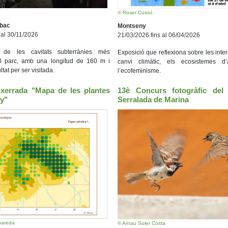
© Roser Cussó
Obac
Montseny
 al 30/11/2026
21/03/2026 fins al 06/04/2026
 de les cavitats subterrànies més
Exposició que reflexiona sobre les inter
el parc, amb una longitud de 160 m i
canvi climàtic, els ecosistemes d
ltat per ser visitada.
l’ecofeminisme.
 xerrada "Mapa de les plantes
13è Concurs fotogràfic del
y"
Serralada de Marina
nareda
© Arnau Soler Costa