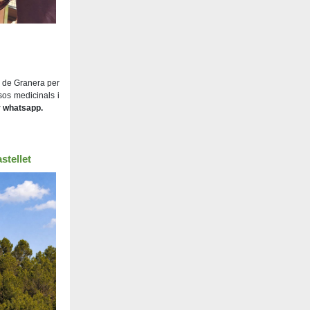
s de Granera per
sos medicinals i
r whatsapp.
stellet