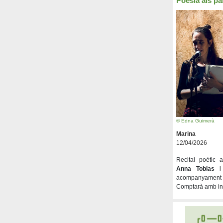
Poesia als pa
© Edna Guimerà
Marina
12/04/2026
Recital poètic
Anna Tobias
acompanyament
Comptarà amb int