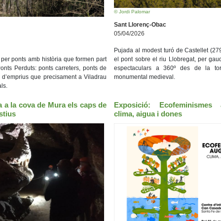
© Jordi Palomar
Sant Llorenç-Obac
05/04/2026
Pujada al modest turó de Castellet (279
per ponts amb història que formen part
el pont sobre el riu Llobregat, per gaud
onts Perduts: ponts carreters, ponts de
espectaculars a 360º des de la tor
s d’emprius que precisament a Viladrau
monumental medieval.
ls.
a a la cova de Mura els caps de
Exposició: Ecofeminismes 
stius
clima, aigua i dones