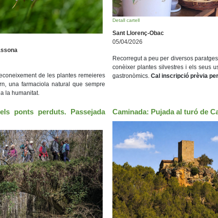
Detall cartell
Sant Llorenç-Obac
05/04/2026
assona
Recorregut a peu per diversos paratge
conèixer plantes silvestres i els seus u
econeixement de les plantes remeieres
gastronòmics.
Cal inscripció prèvia pe
orn, una farmaciola natural que sempre
a la humanitat.
els ponts perduts. Passejada
Caminada: Pujada al turó de Ca