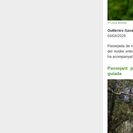
© Lluís Borrell
Guilleries-Sav
04/04/2026
Passejada de r
del nostre ent
ha acompanyat 
Passejant p
guiada