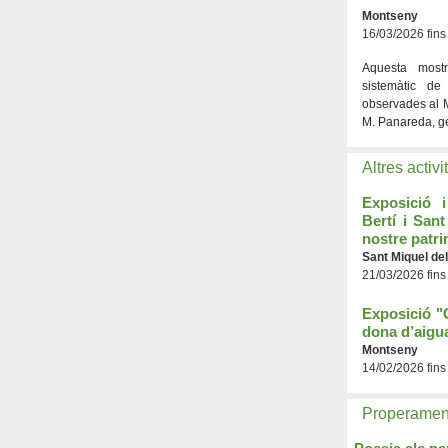
Montseny
16/03/2026 fins
Aquesta mostr
sistemàtic de
observades al 
M. Panareda, g
Altres activi
Exposició i
Bertí i San
nostre patr
Sant Miquel del
21/03/2026 fins
Exposició "
dona d’aigu
Montseny
14/02/2026 fins
Properamen