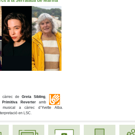
rcs a la Serralada de Marina
 a càrrec de
Greta Sibling
,
i
Primitiva Reverter
amb
 musical a càrrec d’Yvette Alba.
erpretació en LSC.