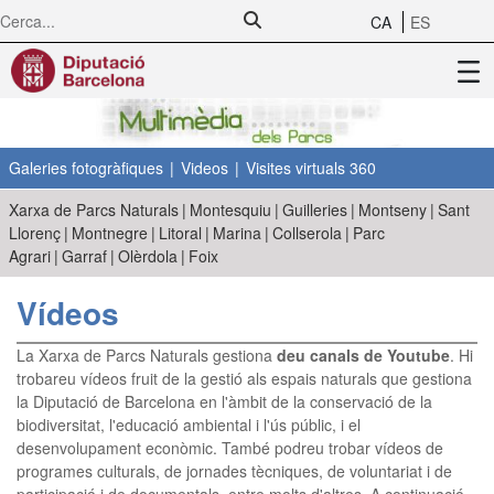
Salta al contingut principal
CA
ES
Galeries fotogràfiques
|
Videos
|
Visites virtuals 360
Xarxa de Parcs Naturals
|
Montesquiu
|
Guilleries
|
Montseny
|
Sant
Llorenç
|
Montnegre
|
Litoral
|
Marina
|
Collserola
|
Parc
Agrari
|
Garraf
|
Olèrdola
|
Foix
Vídeos
La Xarxa de Parcs Naturals gestiona
deu canals de Youtube
. Hi
trobareu vídeos fruit de la gestió als espais naturals que gestiona
la Diputació de Barcelona en l'àmbit de la conservació de la
biodiversitat, l'educació ambiental i l'ús públic, i el
desenvolupament econòmic. També podreu trobar vídeos de
programes culturals, de jornades tècniques, de voluntariat i de