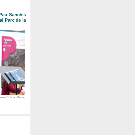
 Pau Sanchis
l Parc de la
poema "Casa Meva,
a