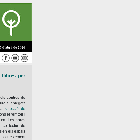
 d'abril de 2026
llibres per
els centres de
urals, aplegats
una
selecció de
 el territori i
tura. Les obres
 col·lectiu de
s en els espais
del coneixement