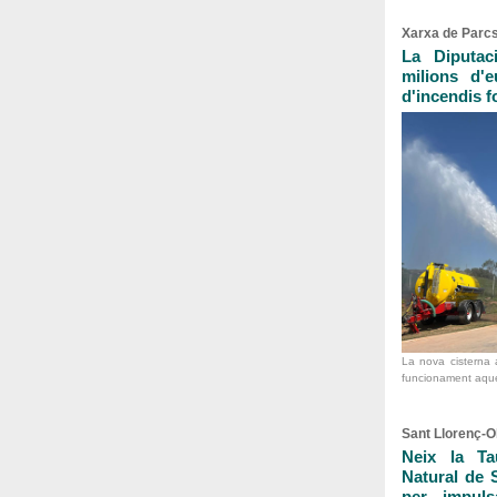
Xarxa de Parcs
La Diputac
milions d'e
d'incendis f
La nova cisterna 
funcionament aque
Sant Llorenç-
Neix la Ta
Natural de 
per impulsa