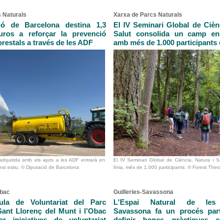
 Naturals
Xarxa de Parcs Naturals
ió de Barcelona destina 1,3
El IV Seminari Global de Ciènc
uros a reforçar la prevenció
Salut consolida un camp en
orestals a través de les ADF
amb més de 1.000 participants 
adquirida amb els ajuts a les ADF entrarà en
El IV Seminari Global de Ciència, Natura i S
st estiu. © Diputació de Barcelona
línia, més de 1.000 participants. © Forest The
Obac
Guilleries-Savassona
ula de Voluntariat del Parc
L'Espai Natural de les G
Sant Llorenç del Munt i l’Obac
Savassona fa un procés part
r iniciatives de voluntariat
definir bones pràctiques en