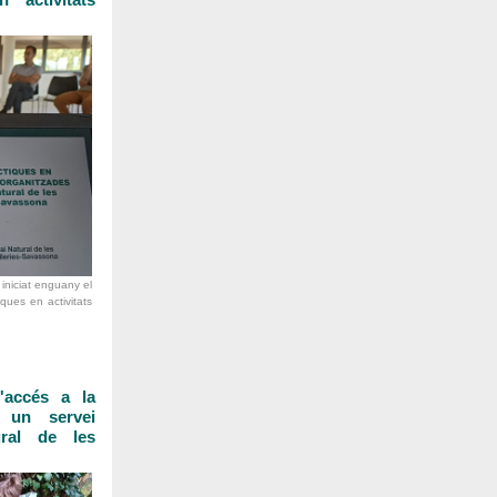
iniciat enguany el
iques en activitats
'accés a la
 un servei
ural de les