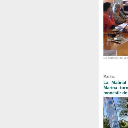
Un moment de la t
Marina
La Matinal
Marina torn
monestir de 