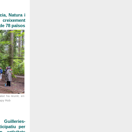
ia, Natura i
 creixement
de 78 països
alut ha reunit, en
rapy Hub
uilleries-
icipatiu per
 activitats