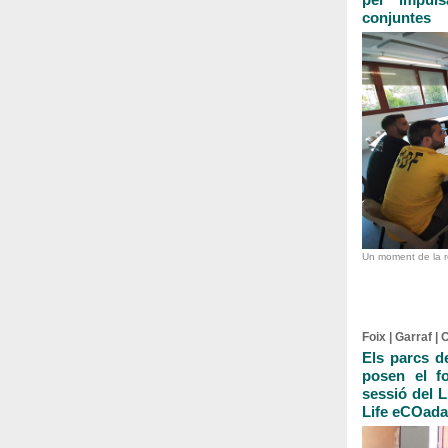
conjuntes
Un moment de la r
Foix | Garraf | 
Els parcs de
posen el f
sessió del 
Life eCOada