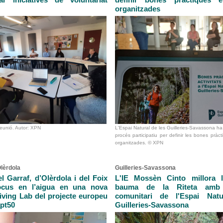
organitzades
eunió. Autor: XPN
L'Espai Natural de les Guilleries-Savassona ha 
procés participatiu per definir les bones pràct
organitzades. © XPN
Olèrdola
Guilleries-Savassona
l Garraf, d’Olèrdola i del Foix
L'IE Mossèn Cinto millora l
ocus en l’aigua en una nova
bauma de la Riteta amb
Living Lab del projecte europeu
comunitari de l'Espai Nat
pt50
Guilleries-Savassona