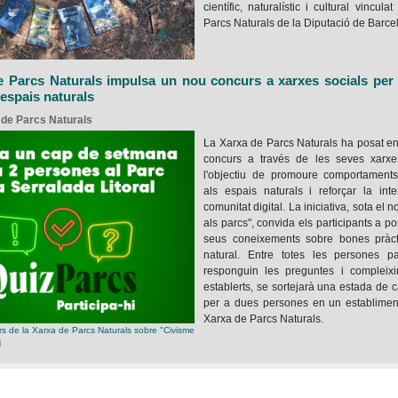
científic, naturalístic i cultural vincul
Parcs Naturals de la Diputació de Barce
e Parcs Naturals impulsa un nou concurs a xarxes socials per 
 espais naturals
a de Parcs Naturals
La Xarxa de Parcs Naturals ha posat e
concurs a través de les seves xarxe
l'objectiu de promoure comportament
als espais naturals i reforçar la int
comunitat digital. La iniciativa, sota el
als parcs", convida els participants a p
seus coneixements sobre bones pràct
natural. Entre totes les persones pa
responguin les preguntes i compleixin
establerts, se sortejarà una estada de
per a dues persones en un establiment
Xarxa de Parcs Naturals.
s de la Xarxa de Parcs Naturals sobre "Civisme
N