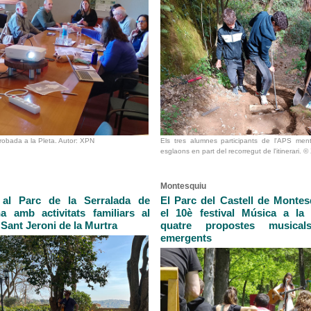
robada a la Pleta. Autor: XPN
Els tres alumnes participants de l'APS ment
esglaons en part del recorregut de l'itinerari. 
Montesquiu
 al Parc de la Serralada de
El Parc del Castell de Montes
a amb activitats familiars al
el 10è festival Música a l
Sant Jeroni de la Murtra
quatre propostes musicals
emergents