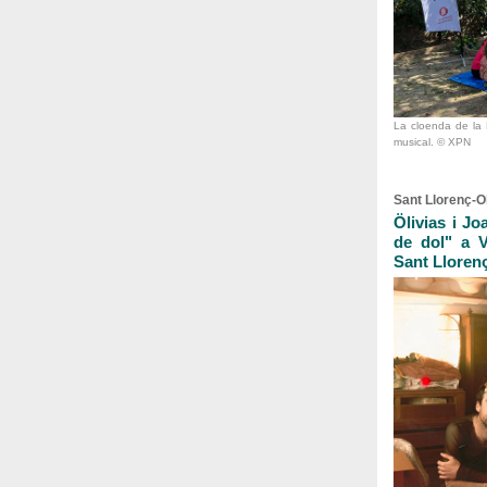
La cloenda de la 
musical. © XPN
Sant Llorenç-
Ölivias i J
de dol" a V
Sant Llorenç