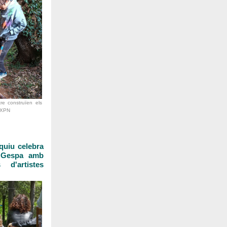
re construïen els
© XPN
quiu celebra
a Gespa amb
 d'artistes