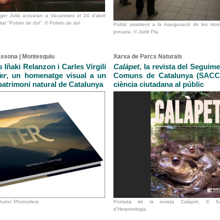
ger Julià actuaran a Vacarisses el 24 d'abril
ital "Polsim de dol". © Polsim de dol
Públic assistent a la inauguració de les mostr
jornada. © Judit Pla
assona | Montesquiu
Xarxa de Parcs Naturals
s Iñaki Relanzon i Carles Virgili
Calàpet
, la revista del Seguim
er
, un homenatge visual a un
Comuns de Catalunya (SACC)
 patrimoni natural de Catalunya
ciència ciutadana al públic
 Autor: Photosfera
Portada de la revista Calàpet. © Soc
d'Herpetologia