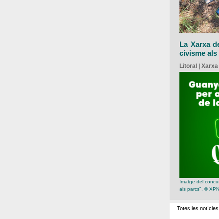
La Xarxa d
civisme als
Litoral | Xarx
Imatge del concur
als parcs". © XP
Totes les notícies