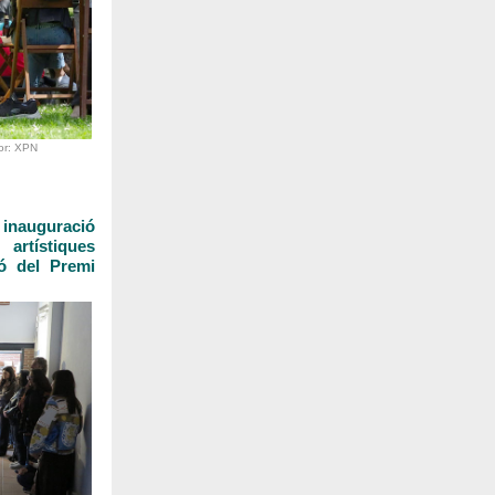
tor: XPN
a inauguració
ístiques
ió del Premi