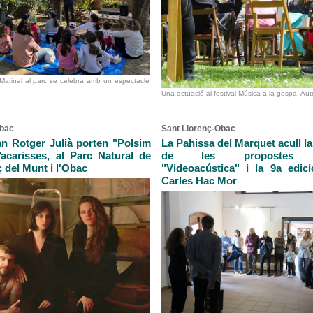
Matinal al parc se celebra amb un espectacle
Una actuació al festival Música a la gespa. Au
Obac
Sant Llorenç-Obac
oan Rotger Julià porten "Polsim
La Pahissa del Marquet acull l
acarisses, al Parc Natural de
de les propostes art
 del Munt i l'Obac
"Videoacústica" i la 9a edic
Carles Hac Mor