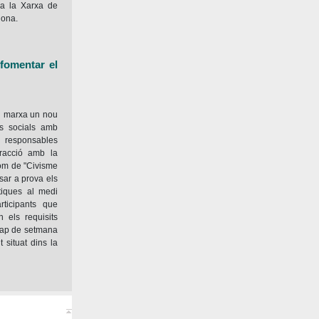
at a la Xarxa de
lona.
fomentar el
n marxa un nou
s socials amb
s responsables
eracció amb la
 nom de "Civisme
osar a prova els
iques al medi
rticipants que
 els requisits
 cap de setmana
 situat dins la