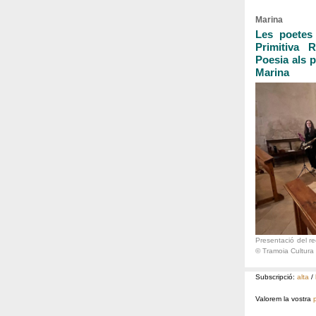
Marina
Les poetes 
Primitiva 
Poesia als p
Marina
Presentació del re
© Tramoia Cultura
Subscripció:
alta
/
Valorem la vostra