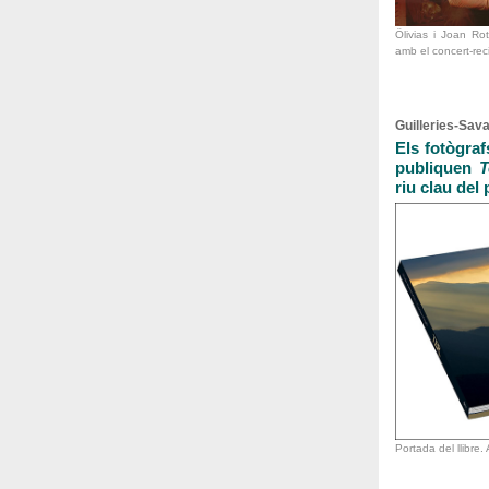
Ölivias i Joan Rot
amb el concert-rec
Guilleries-Sav
Els fotògraf
publiquen
T
riu clau del
Portada del llibre.