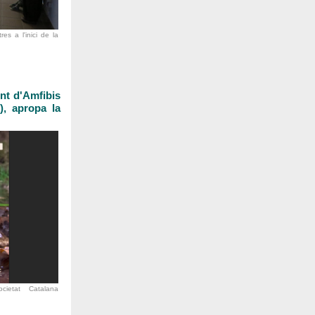
es a l'inici de la
ent d'Amfibis
, apropa la
ietat Catalana