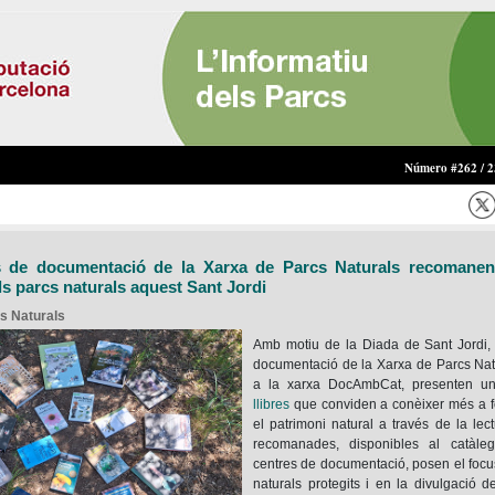
Número #262 / 23
s de documentació de la Xarxa de Parcs Naturals recomanen 
ls parcs naturals aquest Sant Jordi
s Naturals
Amb motiu de la Diada de Sant Jordi, 
documentació de la Xarxa de Parcs Nat
a la xarxa DocAmbCat, presenten 
llibres
que conviden a conèixer més a fons
el patrimoni natural a través de la lec
recomanades, disponibles al catàleg
centres de documentació, posen el focu
naturals protegits i en la divulgació 