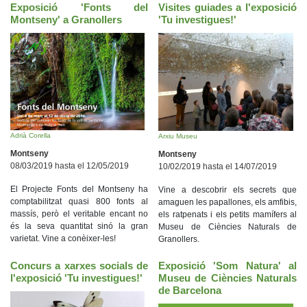
Exposició 'Fonts del
Visites guiades a l'exposició
Montseny' a Granollers
'Tu investigues!'
Adrià Corella
Arxiu Museu
Montseny
Montseny
08/03/2019 hasta el 12/05/2019
10/02/2019 hasta el 14/07/2019
El Projecte Fonts del Montseny ha
Vine a descobrir els secrets que
comptabilitzat quasi 800 fonts al
amaguen les papallones, els amfibis,
massís, però el veritable encant no
els ratpenats i els petits mamífers al
és la seva quantitat sinó la gran
Museu de Ciències Naturals de
varietat. Vine a conèixer-les!
Granollers.
Concurs a xarxes socials de
Exposició 'Som Natura' al
l'exposició 'Tu investigues!'
Museu de Ciències Naturals
de Barcelona