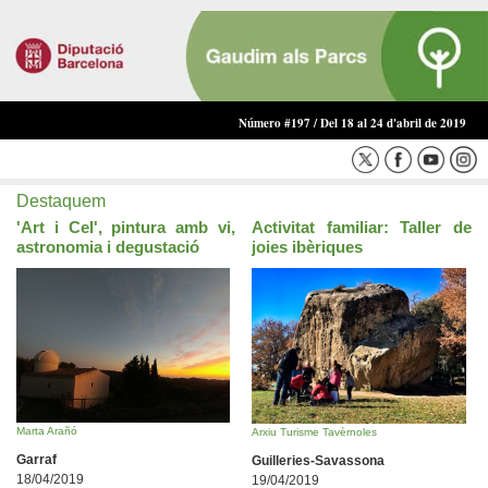
Número #197 / Del 18 al 24 d'abril de 2019
Destaquem
'Art i Cel', pintura amb vi,
Activitat familiar: Taller de
astronomia i degustació
joies ibèriques
Marta Arañó
Arxiu Turisme Tavèrnoles
Garraf
Guilleries-Savassona
18/04/2019
19/04/2019