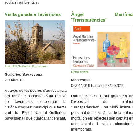
socials i ambientals.
Visita guiada a Tavèrnoles
Àngel Martínez
'Transparències'
Arxiu EN Guilleries-Savassona
Detall cartell
Guilleries-Savassona
21/04/2019
Montesquiu
06/04/2019 hasta el 28/04/2019
A través de les pedres d'aquesta joia
del romànic osonenc, Sant Esteve
Durant el mes d'abril gaudirem de
de Tavèrnoles, coneixerem la
l'exposició de pintura
història d'aquest municipi que forma
'Transparències'; una visió íntima i
part de l'Espai Natural Guilleries-
personal de la temàtica de la natura
Savassona i que guarda tant encant.
morta, on els objectes són captats en
uns espais i unes atmosferes
intemporals.