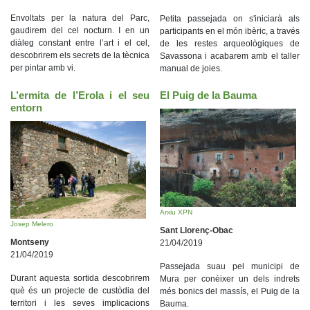
Envoltats per la natura del Parc,
Petita passejada on s'iniciarà als
gaudirem del cel nocturn. I en un
participants en el món ibèric, a través
diàleg constant entre l’art i el cel,
de les restes arqueològiques de
descobrirem els secrets de la tècnica
Savassona i acabarem amb el taller
per pintar amb vi.
manual de joies.
L’ermita de l’Erola i el seu
El Puig de la Bauma
entorn
Arxiu XPN
Josep Melero
Sant Llorenç-Obac
Montseny
21/04/2019
21/04/2019
Passejada suau pel municipi de
Durant aquesta sortida descobrirem
Mura per conèixer un dels indrets
què és un projecte de custòdia del
més bonics del massís, el Puig de la
territori i les seves implicacions
Bauma.