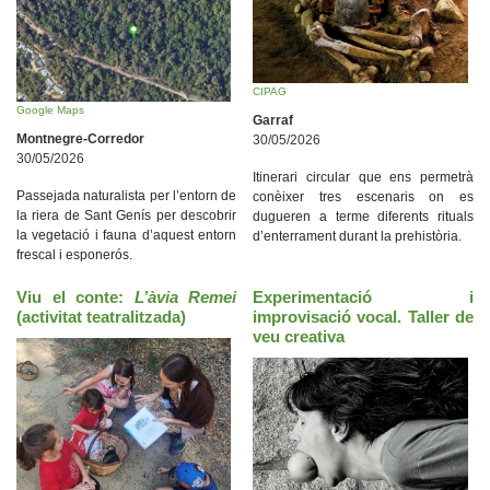
CIPAG
Google Maps
Garraf
Montnegre-Corredor
30/05/2026
30/05/2026
Itinerari circular que ens permetrà
Passejada naturalista per l’entorn de
conèixer tres escenaris on es
la riera de Sant Genís per descobrir
dugueren a terme diferents rituals
la vegetació i fauna d’aquest entorn
d’enterrament durant la prehistòria.
frescal i esponerós.
Viu el conte:
L’àvia Remei
Experimentació i
(activitat teatralitzada)
improvisació vocal. Taller de
veu creativa