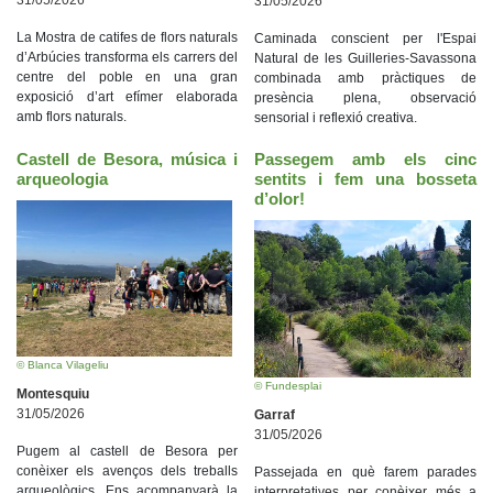
31/05/2026
31/05/2026
La Mostra de catifes de flors naturals
Caminada conscient per l'Espai
d’Arbúcies transforma els carrers del
Natural de les Guilleries-Savassona
centre del poble en una gran
combinada amb pràctiques de
exposició d’art efímer elaborada
presència plena, observació
amb flors naturals.
sensorial i reflexió creativa.
Castell de Besora, música i
Passegem amb els cinc
arqueologia
sentits i fem una bosseta
d’olor!
© Blanca Vilageliu
© Fundesplai
Montesquiu
31/05/2026
Garraf
31/05/2026
Pugem al castell de Besora per
conèixer els avenços dels treballs
Passejada en què farem parades
arqueològics. Ens acompanyarà la
interpretatives per conèixer més a