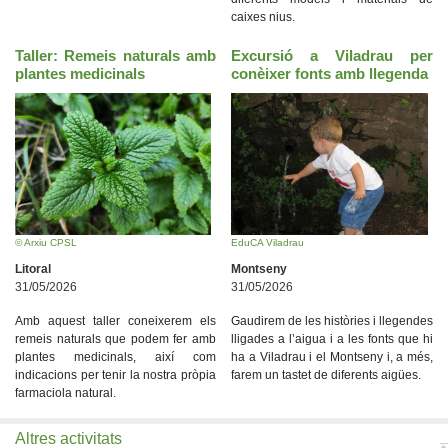
caixes nius.
Taller: Remeis naturals amb
Excursió a Viladrau per
plantes medicinals
conèixer fonts amb llegenda
© Arxiu CPSL
EduCA Viladrau
Litoral
Montseny
31/05/2026
31/05/2026
Amb aquest taller coneixerem els
Gaudirem de les històries i llegendes
remeis naturals que podem fer amb
lligades a l’aigua i a les fonts que hi
plantes medicinals, així com
ha a Viladrau i el Montseny i, a més,
indicacions per tenir la nostra pròpia
farem un tastet de diferents aigües.
farmaciola natural.
Altres activitats