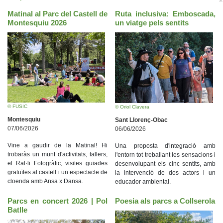
Matinal al Parc del Castell de
Ruta inclusiva: Emboscada,
Montesquiu 2026
un viatge pels sentits
© FUSIC
© Oriol Clavera
Montesquiu
Sant Llorenç-Obac
07/06/2026
06/06/2026
Vine a gaudir de la Matinal! Hi
Una proposta d'integració amb
trobaràs un munt d'activitats, tallers,
l'entorn tot treballant les sensacions i
el Ral·li Fotogràfic, visites guiades
desenvolupant els cinc sentits, amb
gratuïtes al castell i un espectacle de
la intervenció de dos actors i un
cloenda amb Ansa x Dansa.
educador ambiental.
Parcs en concert 2026 | Pol
Poesia als parcs a Collserola
Batlle