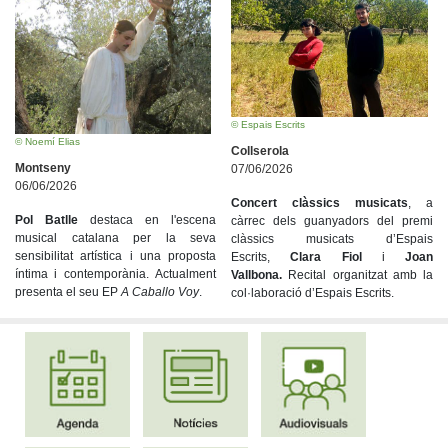
© Espais Escrits
© Noemí Elias
Collserola
Montseny
07/06/2026
06/06/2026
Concert clàssics musicats
, a
Pol Batlle
destaca en l'escena
càrrec dels guanyadors del premi
musical catalana per la seva
clàssics musicats d’Espais
sensibilitat artística i una proposta
Escrits,
Clara Fiol
i
Joan
íntima i contemporània. Actualment
Vallbona.
Recital organitzat amb la
presenta el seu EP
A Caballo Voy
.
col·laboració d’Espais Escrits.