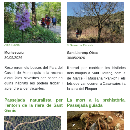
Alba Rovira
© Susanna Ginesta
Montesquiu
Sant Llorenç-Obac
30/05/2026
30/05/2026
Recorrerem els boscos del Parc del
Itinerari per conèixer les històries
Castell de Montesquiu a la recerca
dels maquis a Sant Llorenç, com la
d’orquídies silvestres per saber en
de Marcel·lí Massana "Panxo" i els
quins hàbitats les podem trobar i
fets que van ocórrer a Casa-saies i a
aprendre a identificar-les.
la casa del Flequer.
Passejada naturalista per
La mort a la prehistòria.
l’entorn de la riera de Sant
Passejada guiada
Genís