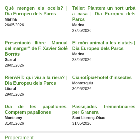
Què mengen els ocells? |
Taller: Plantem un hort urbà
Dia Europeu dels Parcs
a casa | Dia Europeu dels
Parcs
Marina
26/05/2026
Marina
27/05/2026
Presentació llibre "Manual
El món animal a les ciutats |
del marger" de F. Xavier Solé
Dia Europeu dels Parcs
Borràs
Marina
Garraf
28/05/2026
28/05/2026
RierART: qui viu a la riera? |
Cianotípia+hotel d'insectes
Dia Europeu dels Parcs
Montesquiu
Litoral
30/05/2026
29/05/2026
Dia de les papallones.
Passejades trementinaires
Comptem papallones
per Granera
Montseny
Sant Llorenç-Obac
31/05/2026
31/05/2026
Properament