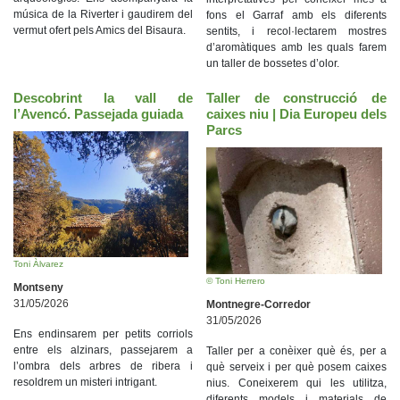
música de la Riverter i gaudirem del
fons el Garraf amb els diferents
vermut ofert pels Amics del Bisaura.
sentits, i recol·lectarem mostres
d’aromàtiques amb les quals farem
un taller de bossetes d’olor.
Descobrint la vall de
Taller de construcció de
l’Avencó. Passejada guiada
caixes niu | Dia Europeu dels
Parcs
Toni Àlvarez
© Toni Herrero
Montseny
31/05/2026
Montnegre-Corredor
31/05/2026
Ens endinsarem per petits corriols
entre els alzinars, passejarem a
Taller per a conèixer què és, per a
l’ombra dels arbres de ribera i
què serveix i per què posem caixes
resoldrem un misteri intrigant.
nius. Coneixerem qui les utilitza,
diferents models i materials de