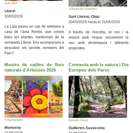
Aula BGT
© Abraham Gutiérrez
Litoral
30/05/2026
Sant Llorenç-Obac
30/05/2026 hasta el 31/05/2026
La Laia passa un cap de setmana a
casa de l’àvia Remei, que coneix
A través de l'escolta, el cos i la
totes les plantes medicinals de la
relació amb l'espai, recorrerem la
serralada Litoral. Ens acompanyeu a
veu amb dinàmiques i diferents
descobrir els secrets remeiers del
propostes.
Parc?
Mostra de catifes de flors
Connecta amb la natura | Dia
naturals d’Arbúcies 2026
Europeu dels Parcs
© Ajuntament
Queralt Pinyol
Montseny
Guilleries-Savassona