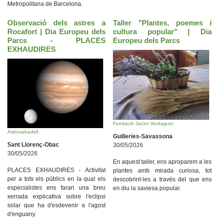
Metropolitana de Barcelona.
Observació dels astres a
Taller "Plantes, poemes i
Rocafort | Dia Europeu dels
cultura popular" | Dia
Parcs - PLACES
Europeu dels Parcs
EXHAUDIRES
Fundació Jacint Verdaguer
Astrosabadell
Guilleries-Savassona
Sant Llorenç-Obac
30/05/2026
30/05/2026
En aquest taller, ens aproparem a les
PLACES EXHAUDIRES - Activitat
plantes amb mirada curiosa, tot
per a tots els públics en la qual els
descobrint-les a través del que ens
especialistes ens faran una breu
en diu la saviesa popular.
xerrada explicativa sobre l'eclipsi
solar que ha d'esdevenir a l'agost
d'enguany.