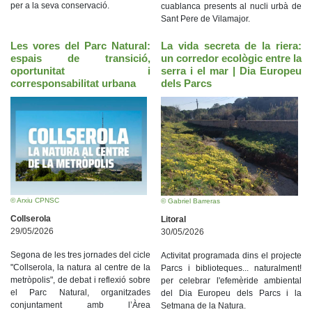
per a la seva conservació.
cuablanca presents al nucli urbà de
Sant Pere de Vilamajor.
Les vores del Parc Natural:
La vida secreta de la riera:
espais de transició,
un corredor ecològic entre la
oportunitat i
serra i el mar | Dia Europeu
corresponsabilitat urbana
dels Parcs
© Arxiu CPNSC
© Gabriel Barreras
Collserola
Litoral
29/05/2026
30/05/2026
Segona de les tres jornades del cicle
Activitat programada dins el projecte
"Collserola, la natura al centre de la
Parcs i biblioteques... naturalment!
metròpolis", de debat i reflexió sobre
per celebrar l'efemèride ambiental
el Parc Natural, organitzades
del Dia Europeu dels Parcs i la
conjuntament amb l’Àrea
Setmana de la Natura.