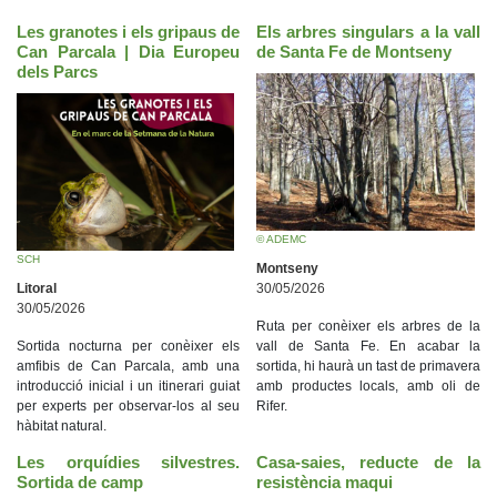
Les granotes i els gripaus de
Els arbres singulars a la vall
Can Parcala | Dia Europeu
de Santa Fe de Montseny
dels Parcs
© ADEMC
SCH
Montseny
Litoral
30/05/2026
30/05/2026
Ruta per conèixer els arbres de la
Sortida nocturna per conèixer els
vall de Santa Fe. En acabar la
amfibis de Can Parcala, amb una
sortida, hi haurà un tast de primavera
introducció inicial i un itinerari guiat
amb productes locals, amb oli de
per experts per observar-los al seu
Rifer.
hàbitat natural.
Les orquídies silvestres.
Casa-saies, reducte de la
Sortida de camp
resistència maqui