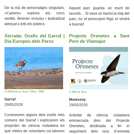
De la mà de personatges singulars,
Aquest parc guarda un munt de
«Camins» explora els cincs
secrets… Si veus un barret al mig del
sentits. Itinerari inclusiu i teatralitzat
parc, no et preocupis! Algú el vindrà
adreçat a tots els públics.
a buscar!
Xerrada: Ocells del Garraf |
Projecte Orenetes a Sant
Dia Europeu dels Parcs
Pere de Vilamajor
© Biblioteca Joan Oliva i Milà
© Mercè Bou
Garraf
Montseny
29/05/2026
29/05/2026
Coneixerem alguns dels ocells més
Activitat de ciència ciutadana
comuns del Garraf i explicarem els
emmarcada dins del Projecte
projectes de ciència ciutadana en
Orenetes, destinada a fer el
què milers de voluntaris col·laboren
seguiment dels nius d’oreneta