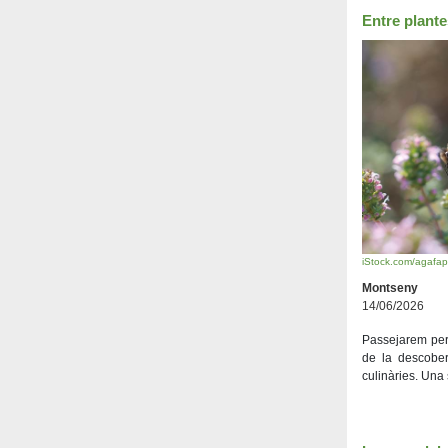
Entre plant
iStock.com/agafa
Montseny
14/06/2026
Passejarem per 
de la descober
culinàries. Una s