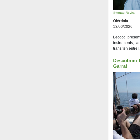
© Arnau Rovira
Olèrdola
13/06/2026
Lecocq present
instruments, 
transiten entre 
Descobrim l
Garraf