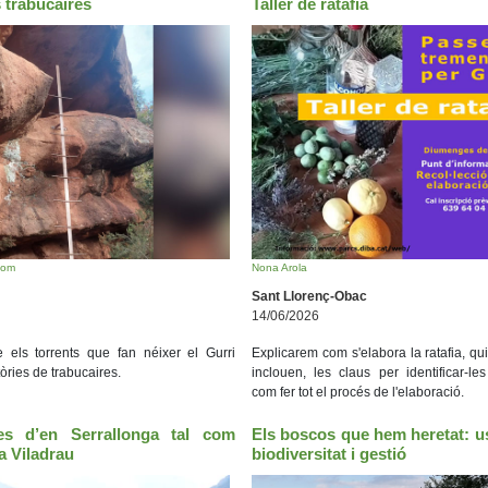
 trabucaires
Taller de ratafia
com
Nona Arola
Sant Llorenç-Obac
14/06/2026
e els torrents que fan néixer el Gurri
Explicarem com s'elabora la ratafia, qui
òries de trabucaires.
inclouen, les claus per identificar-le
com fer tot el procés de l'elaboració.
ies d’en Serrallonga tal com
Els boscos que hem heretat: 
a Viladrau
biodiversitat i gestió