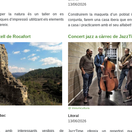
13/06/2026
 per la natura és un taller on es
Construirem la maqueta d’un poblat 
iques d’impressió utilitzant els elements
conjunta, farem una casa ibera que e
ereix.
a casa i practicarem amb el seu alfabet!
tell de Rocafort
Concert jazz a càrrec de Jazz
@ triviumcultura
Obac
Litoral
13/06/2026
ra amb interessants vestigis de
JazzTime ofereix un repertori qu