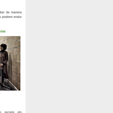
iber de manera
ns podrem endur
Time
e recorre els