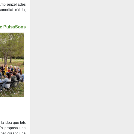
amb pinzellades
noritat càlida,
de PulsaSons
 la idea que tots
. Es proposa una
abar creant una