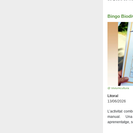
Bingo Biodiv
@ triviumcultura
Litoral
13/06/2026
L’activitat com
manual. Una
aprenentatge, sen