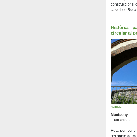
construccions d
castell de Rocaf
Història, p
circular al 
ADEMC
Montseny
13/06/2026
Ruta per conèix
del poble de Mo