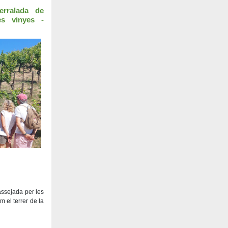
erralada de
es vinyes -
assejada per les
 el terrer de la