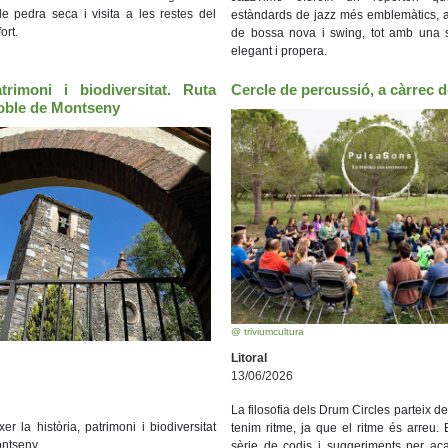
e pedra seca i visita a les restes del
estàndards de jazz més emblemàtics, 
ort.
de bossa nova i swing, tot amb una so
elegant i propera.
atrimoni i biodiversitat. Ruta
Cercle de percussió, a càrrec 
poble de Montseny
@ triviumcultura
Litoral
13/06/2026
La filosofia dels Drum Circles parteix de
er la història, patrimoni i biodiversitat
tenim ritme, ja que el ritme és arreu
ntseny.
sèrie de codis i suggeriments per ac