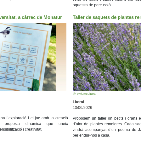
oquestra de percussió.
ersitat, a càrrec de Monatur
Taller de saquets de plantes re
@ triviumcultura
Litoral
13/06/2026
bina l’exploració i el joc amb la creació
Proposem un taller on petits i grans 
 proposta dinàmica que uneix
d’olor de plantes remeieres. Cada saq
sibilització i creativitat.
vindrà acompanyat d’un poema de Ja
per endur-nos a casa.