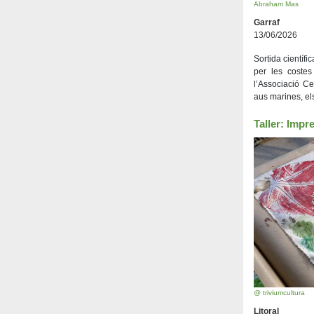
Abraham Mas
Garraf
13/06/2026
Sortida científ
per les costes
l’Associació C
aus marines, els
Taller: Impr
@ triviumcultura
Litoral