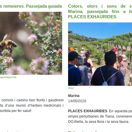
es remeieres. Passejada guiada
Colors, olors i sons de s
Marina, passejada fins a l
PLACES EXHAURIDES
paperiapunta
Aloc
Marina
corriols i camins ben florits i gaudirem
14/06/2026
ta d’una munió d’herbes medicinals i
ortida per fer salut!
PLACES EXHAURIDES
. En aquesta p
vinyes periurbanes de Tiana, coneixerem
DO Alella, la seva flora i la seva fauna.