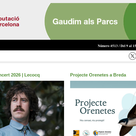
Número #513 / Del 9 al 1
ncert 2026 | Lecocq
Projecte Orenetes a Breda