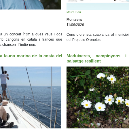
Mercè Bou
Montseny
11/06/2026
a un concert íntim a dues veus i dos
Cens d’oreneta cuablanca al municip
amb cançons en català i francès que
del Projecte Orenetes.
la chanson i l’indie-pop.
a fauna marina de la costa del
Maduixeres, xampinyons i 
paisatge resilient