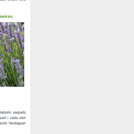
meires
elaborin saquets
uet i cada olor
cint Verdaguer