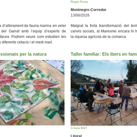
Roger Porta
Montnegre-Corredor
13/06/2026
ica d’albirament de fauna marina en veler
Malgrat la forta transformació del terri
 del Garraf amb l’equip d’experts de
canvis socials, al Maresme encara hi 
etàcea. Podrem veure com estudien les
la riquesa agrícola de la comarca.
 diferents cetacis i el medi marí.
essionats per la natura
Taller familiar: Els ibers en famí
© Aula BGT
Litoral