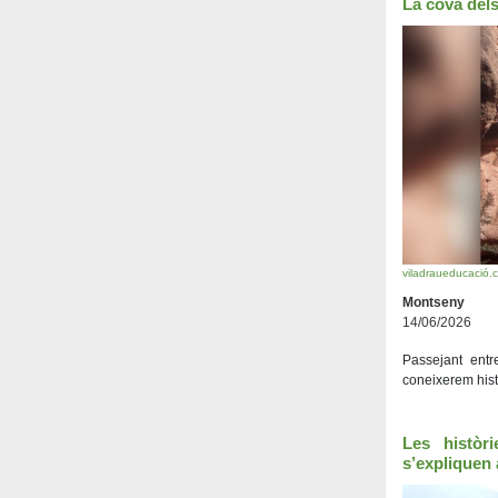
La cova dels
viladraueducació.
Montseny
14/06/2026
Passejant entr
coneixerem hist
Les històr
s’expliquen 