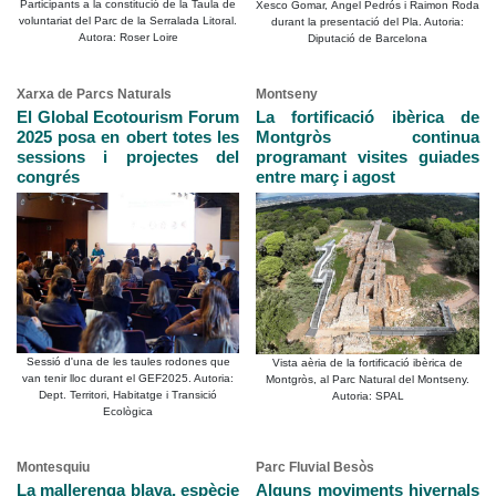
Participants a la constitució de la Taula de
Xesco Gomar, Àngel Pedrós i Raimon Roda
voluntariat del Parc de la Serralada Litoral.
durant la presentació del Pla. Autoria:
Autora: Roser Loire
Diputació de Barcelona
Xarxa de Parcs Naturals
Montseny
El Global Ecotourism Forum
La fortificació ibèrica de
2025 posa en obert totes les
Montgròs continua
sessions i projectes del
programant visites guiades
congrés
entre març i agost
Sessió d'una de les taules rodones que
Vista aèria de la fortificació ibèrica de
van tenir lloc durant el GEF2025. Autoria:
Montgròs, al Parc Natural del Montseny.
Dept. Territori, Habitatge i Transició
Autoria: SPAL
Ecològica
Montesquiu
Parc Fluvial Besòs
La mallerenga blava, espècie
Alguns moviments hivernals