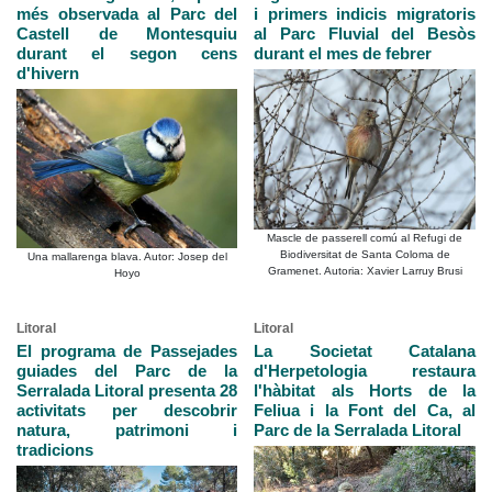
més observada al Parc del
i primers indicis migratoris
Castell de Montesquiu
al Parc Fluvial del Besòs
durant el segon cens
durant el mes de febrer
d'hivern
Mascle de passerell comú al Refugi de
Biodiversitat de Santa Coloma de
Una mallarenga blava. Autor: Josep del
Gramenet. Autoria: Xavier Larruy Brusi
Hoyo
Litoral
Litoral
El programa de Passejades
La Societat Catalana
guiades del Parc de la
d'Herpetologia restaura
Serralada Litoral presenta 28
l'hàbitat als Horts de la
activitats per descobrir
Feliua i la Font del Ca, al
natura, patrimoni i
Parc de la Serralada Litoral
tradicions