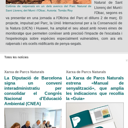
Natural de Sant
Colònia de ratpenats en un dels avencs del Parc Natural de
Llorenç del Munt i
Sant Llorenç del Munt i l'Obac. Autoria: Tomàs Roy
l'Obac, segons es
va presentar en una jornada a l'Oficina del Parc el dilluns 2 de març. El
projecte, impulsat pel Parc, la Unió Internacional per a la Conservació de
la Natura (UICN) i Huawei, ha ampliat el seu abast amb noves eines de
monitoratge que permeten conèixer amb precisió l'impacte de l'escalada i
l'espeleologia sobre espècies especialment vulnerables, com ara els
ratpenats i els ocells nidificants de penya-segats.
Totes les notícies
Xarxa de Parcs Naturals
Xarxa de Parcs Naturals
La Diputació de Barcelona
La Xarxa de Parcs Naturals
signa un conveni
estrena «Manual de
interadministratiu per
senyalització», que amplia
consolidar el Congrés
les indicacions que recollia
Nacional d'Educació
la «Guia»
Ambiental (CNEA)