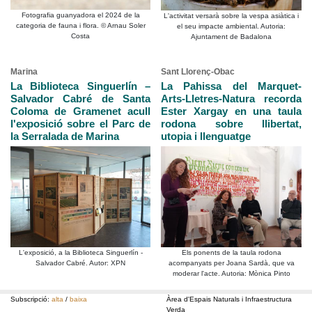
Fotografia guanyadora el 2024 de la
L'activitat versarà sobre la vespa asiàtica i
categoria de fauna i flora. © Arnau Soler
el seu impacte ambiental. Autoria:
Costa
Ajuntament de Badalona
Marina
Sant Llorenç-Obac
La Biblioteca Singuerlín –
La Pahissa del Marquet-
Salvador Cabré de Santa
Arts-Lletres-Natura recorda
Coloma de Gramenet acull
Ester Xargay en una taula
l'exposició sobre el Parc de
rodona sobre llibertat,
la Serralada de Marina
utopia i llenguatge
L'exposició, a la Biblioteca Singuerlín -
Els ponents de la taula rodona
Salvador Cabré. Autor: XPN
acompanyats per Joana Sardà, que va
moderar l'acte. Autoria: Mònica Pinto
Subscripció:
alta
/
baixa
Àrea d'Espais Naturals i Infraestructura
Verda