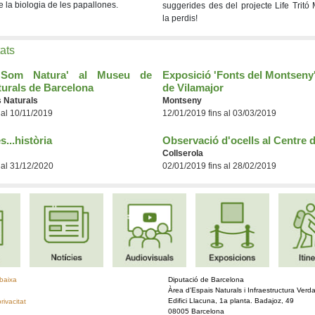
e la biologia de les papallones.
suggerides des del projecte Life Tritó
la perdis!
tats
 'Som Natura' al Museu de
Exposició 'Fonts del Montseny'
turals de Barcelona
de Vilamajor
 Naturals
Montseny
 al 10/11/2019
12/01/2019 fins al 03/03/2019
s...història
Observació d'ocells al Centre 
Collserola
 al 31/12/2020
02/01/2019 fins al 28/02/2019
baixa
Diputació de Barcelona
Àrea d'Espais Naturals i Infraestructura Verd
Edifici Llacuna, 1a planta. Badajoz, 49
privacitat
08005 Barcelona