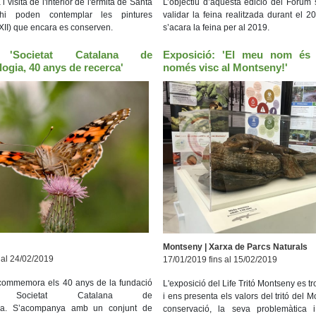
 visita de l'interior de l'ermita de Santa
L’objectiu d’aquesta edició del Fòrum 
'hi poden contemplar les pintures
validar la feina realitzada durant el 
XII) que encara es conserven.
s’acara la feina per al 2019.
ó 'Societat Catalana de
Exposició: 'El meu nom és C
ogia, 40 anys de recerca'
només visc al Montseny!'
Montseny | Xarxa de Parcs Naturals
 al 24/02/2019
17/01/2019 fins al 15/02/2019
commemora els 40 anys de la fundació
L'exposició del Life Tritó Montseny es t
ocietat Catalana de
i ens presenta els valors del tritó del 
gia. S’acompanya amb un conjunt de
conservació, la seva problemàtica i