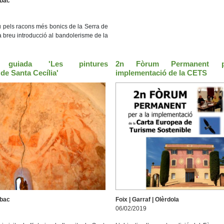
Obac
 pels racons més bonics de la Serra de
 breu introducció al bandolerisme de la
a guiada 'Les pintures
2n Fòrum Permanent 
de Santa Cecília'
implementació de la CETS
Obac
Foix | Garraf | Olèrdola
06/02/2019