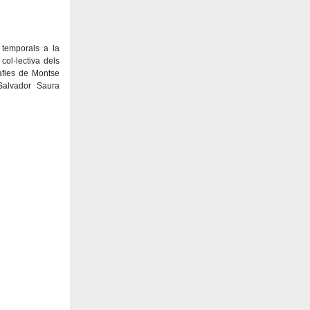
 temporals a la
ol·lectiva dels
rafies de Montse
Salvador Saura