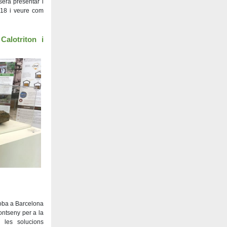
serà presentar i
2018 i veure com
alotriton i
roba a Barcelona
Montseny per a la
 les solucions