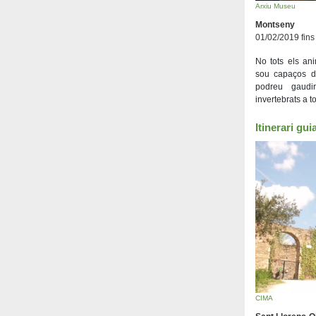
Arxiu Museu
Montseny
01/02/2019 fins
No tots els ani
sou capaços d
podreu gaudir
invertebrats a t
Itinerari gui
CIMA