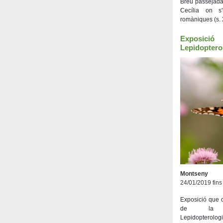
Breu passejada i
Cecília on s
romàniques (s. 
Exposici
Lepidopterol
Montseny
24/01/2019 fins
Exposició que 
de la S
Lepidopterolo