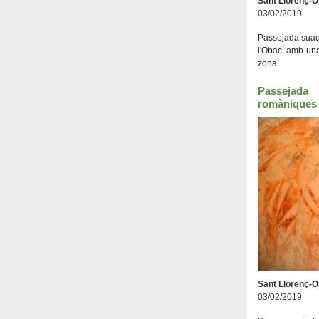
Sant Llorenç-
03/02/2019
Passejada suau
l'Obac, amb una
zona.
Passejad
romàniques 
Sant Llorenç-
03/02/2019