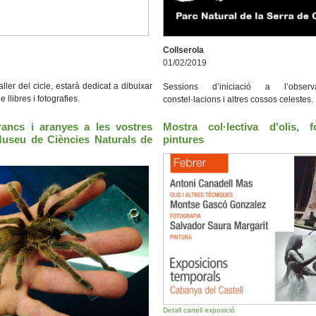
Collserola
01/02/2019
ller del cicle, estarà dedicat a dibuixar
Sessions d’iniciació a l’observa
e llibres i fotografies.
constel·lacions i altres cossos celestes.
crancs i aranyes a les vostres
Mostra col·lectiva d'olis, f
Museu de Ciències Naturals de
pintures
Detall cartell exposició