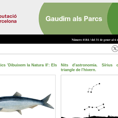
Número #184 / del 31 de gener al 6 
tics 'Dibuixem la Natura II': Els
Nits d'astronomia. Sírius 
triangle de l’hivern.