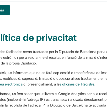
via
lítica de privacitat
des facilitades seran tractades per la Diputació de Barcelona per a
í electrònic i per a valorar-ne el resultat en funció de la missió d’inte
i de la pròpia Diputació.
ateix, us informem que no es farà cap cessió o transferència de les 
, rectificació, supressió, limitació o oposició al seu tractament, en e
eu electrònica
o, presencialment, a le
s oficines del Registre
.
a banda, us fem saber que utilitzem el Google Analytics per a la reco
letes (incloent-hi l'adreça IP) és transmesa i arxivada directament p
dir la recollida de l'adreça IP, la Diputació de Barcelona té activa
a, que emmascara els tres darrers dígits d’aquesta adreça de maner