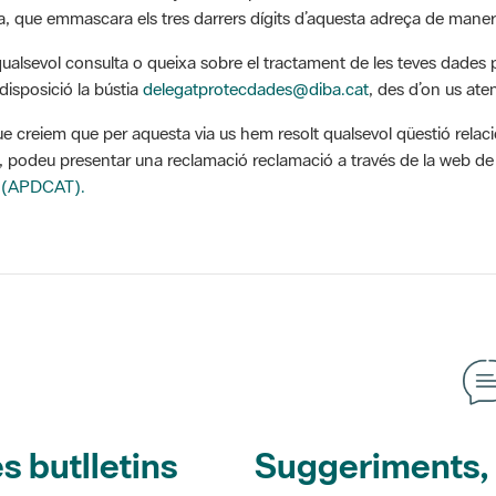
qualsevol consulta o queixa sobre el tractament de les teves dades 
disposició la bústia
delegatprotecdades@diba.cat
, des d’on us at
ue creiem que per aquesta via us hem resolt qualsevol qüestió relaci
, podeu presentar una reclamació reclamació a través de la web de 
 (APDCAT).
s butlletins
Suggeriments, o