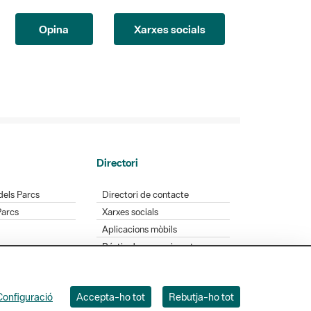
Opina
Xarxes socials
Directori
dels Parcs
Directori de contacte
Parcs
Xarxes socials
Aplicacions mòbils
Bústia de suggeriments
Opineu sobre els parcs
Configuració
Accepta-ho tot
Rebutja-ho tot
 Badajoz, 49. 08005 Barcelona. Tel. 934 022 428