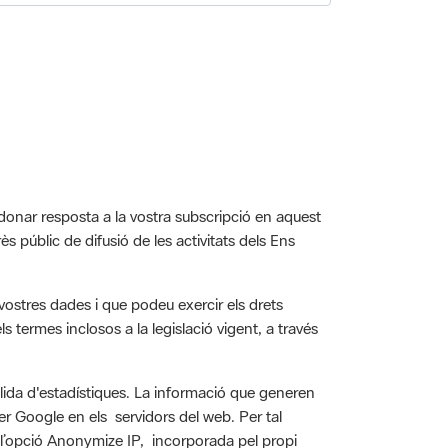
 donar resposta a la vostra subscripció en aquest
rès públic de difusió de les activitats dels Ens
vostres dades i que podeu exercir els drets
ls termes inclosos a la legislació vigent, a través
llida d'estadístiques. La informació que generen
er Google en els servidors del web. Per tal
da l’opció Anonymize IP, incorporada pel propi
a que l'anonimitza posant-los a 0.