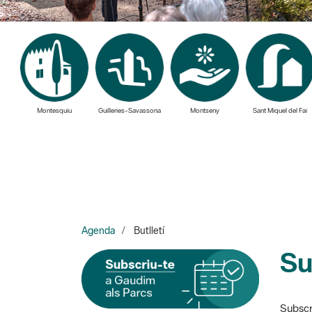
Montesquiu
Guilleries-Savassona
Montseny
Sant Miquel del Fai
Agenda
Butlletí
Su
Subscri
I cada dimarts rebràs les