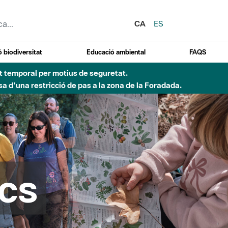
CA
ES
 biodiversitat
Educació ambiental
FAQS
 obres de construcció d'una passera sobre el riu
cs