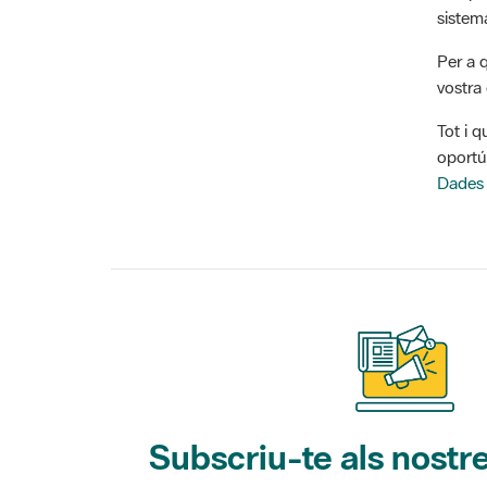
Per a 
vostra 
Tot i q
oportú
Dades
Subscriu-te als nostre