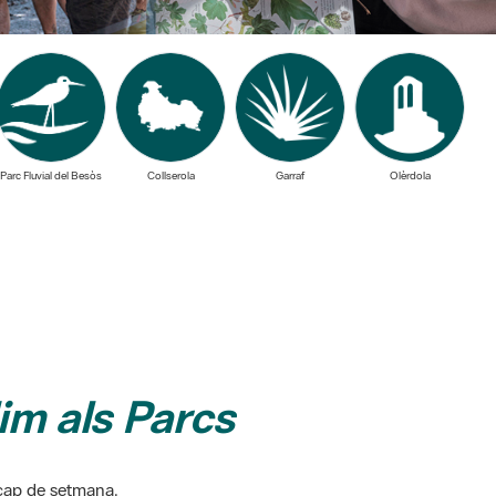
Parc Fluvial del Besòs
Collserola
Garraf
Olèrdola
m als Parcs
l cap de setmana.