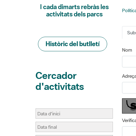
Polític
activitats dels parcs
Subs
Històric del butlletí
Nom
Cercador
Adreça
d'activitats
Verific