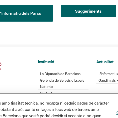
Suggeriments
L'Informatiu dels Parcs
Institució
Actualitat
La Diputació de Barcelona
L'Informatiu 
Gerència de Serveis d'Espais
Gaudim als 
Naturals
Contacte
s amb finalitat tècnica, no recapta ni cedeix dades de caràcter
 obstant això, conté enllaços a llocs web de tercers amb
Diputació de Barcelona. Edifici Llacuna, 1a planta.
ó de Barcelona que vostè podrà decidir si accepta o no quan