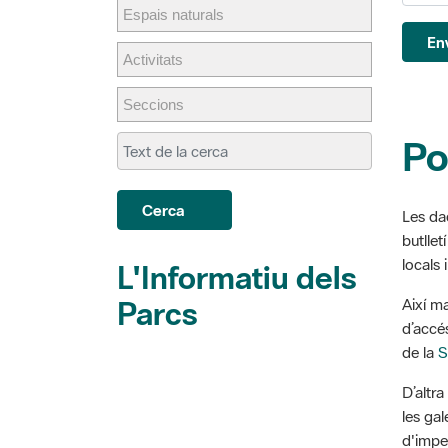
En
Po
Cerca
Les da
butllet
locals 
L'Informatiu dels
Parcs
Així m
d’accés
de la
S
D’altr
les ga
d'impe
sistem