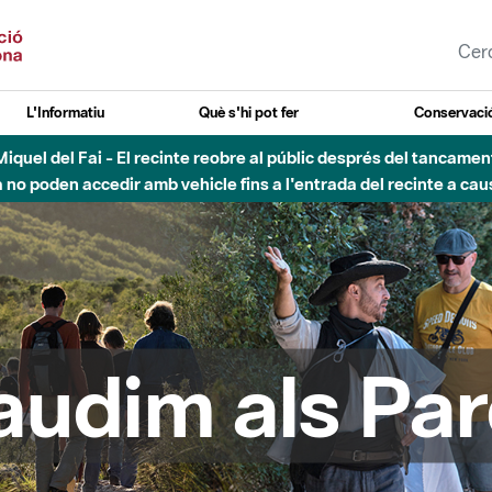
L'Informatiu
Què s'hi pot fer
Conservació
esòs - Afectacions a la llera del Parc Fluvial del Besòs degut a
audim als Par