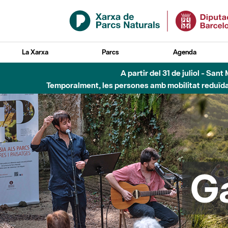
Salta al contingut principal
La Xarxa
Parcs
Agenda
Fins al desembre de 2026 - Parc Fluvial B
G