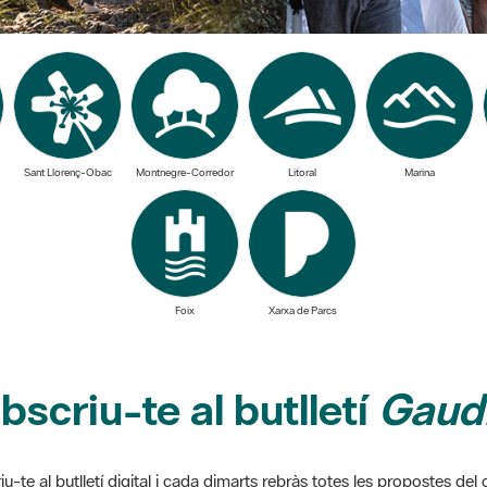
Sant Llorenç-Obac
Montnegre-Corredor
Litoral
Marina
Foix
Xarxa de Parcs
bscriu-te al butlletí
Gaudi
u-te al butlletí digital i cada dimarts rebràs totes les propostes de