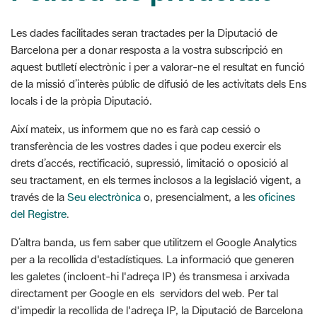
Barcelona per a donar resposta a la vostra subscripció en
aquest butlletí electrònic i per a valorar-ne el resultat en funció
de la missió d’interès públic de difusió de les activitats dels Ens
locals i de la pròpia Diputació.
Així mateix, us informem que no es farà cap cessió o
transferència de les vostres dades i que podeu exercir els
drets d’accés, rectificació, supressió, limitació o oposició al
seu tractament, en els termes inclosos a la legislació vigent, a
través de la
Seu electrònica
o, presencialment, a le
s oficines
del Registre
.
D’altra banda, us fem saber que utilitzem el Google Analytics
per a la recollida d'estadístiques. La informació que generen
les galetes (incloent-hi l'adreça IP) és transmesa i arxivada
directament per Google en els servidors del web. Per tal
d'impedir la recollida de l'adreça IP, la Diputació de Barcelona
té activada l’opció Anonymize IP, incorporada pel propi
sistema, que emmascara els tres darrers dígits d’aquesta