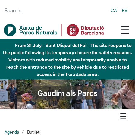
Skip to Main Content
CA
ES
Fins al desembre de 2026 - Parc Fluvial Besòs -
Afectacions a la llera del Parc Fluvial del Besòs degut a
obres de construcció d'una passera sobre el riu
Gaudim als Parcs
Agenda
Butlletí