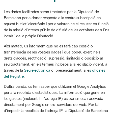
Barcelona per a donar resposta a la vostra subscripció en
aquest butlletí electrònic i per a valorar-ne el resultat en funció
de la missió d’interès públic de difusió de les activitats dels Ens
locals i de la pròpia Diputació.
Així mateix, us informem que no es farà cap cessió o
transferència de les vostres dades i que podeu exercir els
drets d’accés, rectificació, supressió, limitació o oposició al
seu tractament, en els termes inclosos a la legislació vigent, a
través de la
Seu electrònica
o, presencialment, a le
s oficines
del Registre
.
D’altra banda, us fem saber que utilitzem el Google Analytics
per a la recollida d'estadístiques. La informació que generen
les galetes (incloent-hi l'adreça IP) és transmesa i arxivada
directament per Google en els servidors del web. Per tal
d'impedir la recollida de l'adreça IP, la Diputació de Barcelona
té activada l’opció Anonymize IP, incorporada pel propi
sistema, que emmascara els tres darrers dígits d’aquesta