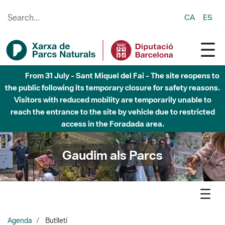
Skip to Main Content
CA
ES
6 d'agost - Parc Fluvial Besòs - Activació de la Fase
d'Alerta del Parc Fluvial del Besòs per pluges intenses.
Tancats els accessos al Parc.
Gaudim als Parcs
Agenda
Butlletí