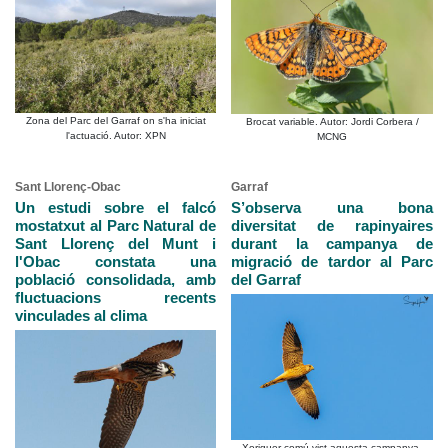
Zona del Parc del Garraf on s'ha iniciat
Brocat variable. Autor: Jordi Corbera /
l'actuació. Autor: XPN
MCNG
Sant Llorenç-Obac
Garraf
Un estudi sobre el falcó
S’observa una bona
mostatxut al Parc Natural de
diversitat de rapinyaires
Sant Llorenç del Munt i
durant la campanya de
l'Obac constata una
migració de tardor al Parc
població consolidada, amb
del Garraf
fluctuacions recents
vinculades al clima
Xoriguer comú vist aquesta campanya.