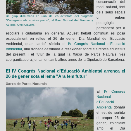
conservació del
medi natural, fent
dels seus espais
Un grup d'alumnes en una de les activitats del programa
un entorn
"Coneguem els nostres parcs", al Parc Natural del Montseny.
pedagògic
Autoria: Oriol Clavera
permanent per a
escolars i ciutadania en general. Aquest treball continuat es posa
especialment en relleu el 26 de gener, Dia Mundial de l'Educació
Ambiental, quan també s'inicia el
IV Congrés Nacional d'Educació
Ambiental
, una trobada destinada a reflexionar sobre els reptes educatius
del present i el futur de la qual la Xarxa de Parcs Naturals n'és
coorganitzadora, juntament amb altres àrees de la Diputació de Barcelona.
El IV Congrés Nacional d'Educació Ambiental arrenca el
26 de gener sota el lema "Ara fem futur"
Xarxa de Parcs Naturals
El
IV Congrés
Nacional
d'Educació
Ambiental
donarà
el tret de sortida
el proper 26 de
gener, coincidint
amb el Dia