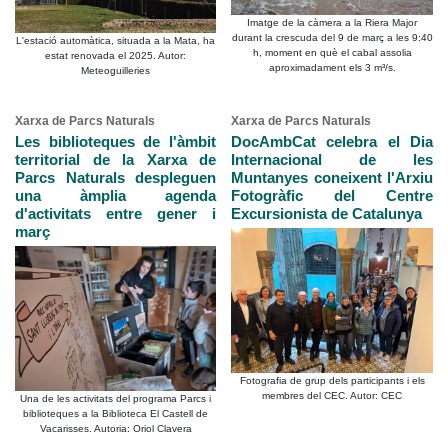
Imatge de la càmera a la Riera Major
durant la crescuda del 9 de març a les 9:40
L'estació automàtica, situada a la Mata, ha
h, moment en què el cabal assolia
estat renovada el 2025. Autor:
aproximadament els 3 m³/s.
Meteoguilleries
Xarxa de Parcs Naturals
Xarxa de Parcs Naturals
Les biblioteques de l'àmbit
DocAmbCat celebra el Dia
territorial de la Xarxa de
Internacional de les
Parcs Naturals despleguen
Muntanyes coneixent l'Arxiu
una àmplia agenda
Fotogràfic del Centre
d'activitats entre gener i
Excursionista de Catalunya
març
Fotografia de grup dels participants i els
membres del CEC. Autor: CEC
Una de les activitats del programa Parcs i
biblioteques a la Biblioteca El Castell de
Vacarisses. Autoria: Oriol Clavera