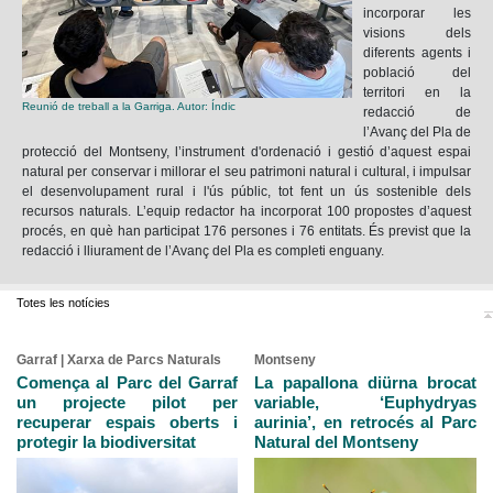
incorporar les
visions dels
diferents agents i
població del
territori en la
Reunió de treball a la Garriga. Autor: Índic
redacció de
l’Avanç del Pla de
protecció del Montseny, l’instrument d'ordenació i gestió d’aquest espai
natural per conservar i millorar el seu patrimoni natural i cultural, i impulsar
el desenvolupament rural i l'ús públic, tot fent un ús sostenible dels
recursos naturals. L’equip redactor ha incorporat 100 propostes d’aquest
procés, en què han participat 176 persones i 76 entitats. És previst que la
redacció i lliurament de l’Avanç del Pla es completi enguany.
Totes les notícies
Garraf | Xarxa de Parcs Naturals
Montseny
Comença al Parc del Garraf
La papallona diürna brocat
un projecte pilot per
variable, ‘Euphydryas
recuperar espais oberts i
aurinia’, en retrocés al Parc
protegir la biodiversitat
Natural del Montseny