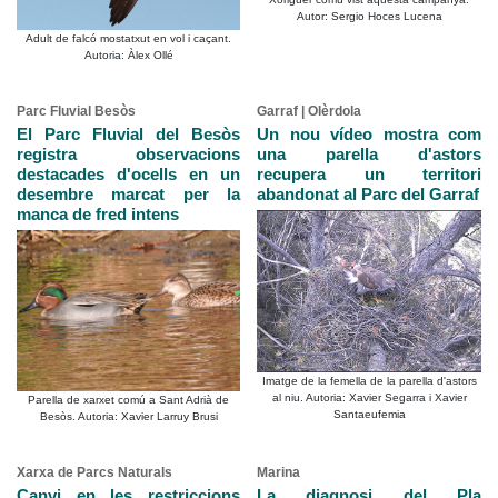
Autor: Sergio Hoces Lucena
Adult de falcó mostatxut en vol i caçant.
Autoria: Àlex Ollé
Parc Fluvial Besòs
Garraf | Olèrdola
El Parc Fluvial del Besòs
Un nou vídeo mostra com
registra observacions
una parella d'astors
destacades d'ocells en un
recupera un territori
desembre marcat per la
abandonat al Parc del Garraf
manca de fred intens
Imatge de la femella de la parella d'astors
al niu. Autoria: Xavier Segarra i Xavier
Parella de xarxet comú a Sant Adrià de
Santaeufemia
Besòs. Autoria: Xavier Larruy Brusi
Xarxa de Parcs Naturals
Marina
Canvi en les restriccions
La diagnosi del Pla