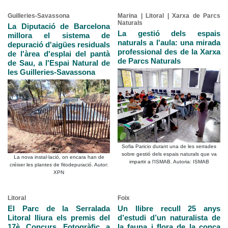
Guilleries-Savassona
Marina | Litoral | Xarxa de Parcs
Naturals
La Diputació de Barcelona
La gestió dels espais
millora el sistema de
naturals a l'aula: una mirada
depuració d'aigües residuals
professional des de la Xarxa
de l'àrea d'esplai del pantà
de Parcs Naturals
de Sau, a l'Espai Natural de
les Guilleries-Savassona
Sofia Paricio durant una de les xerrades
sobre gestió dels espais naturals que va
La nova instal·lació, on encara han de
impartir a l'ISMAB. Autoria: ISMAB
créixer les plantes de fitodepuració. Autor:
XPN
Litoral
Foix
El Parc de la Serralada
Un llibre recull 25 anys
Litoral lliura els premis del
d’estudi d’un naturalista de
17è Concurs Fotogràfic a
la fauna i flora de la conca