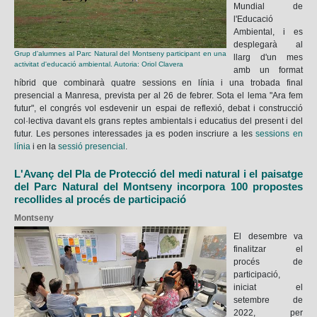
Mundial de
l'Educació
Ambiental, i es
desplegarà al
Grup d'alumnes al Parc Natural del Montseny participant en una
llarg d'un mes
activitat d'educació ambiental. Autoria: Oriol Clavera
amb un format
híbrid que combinarà quatre sessions en línia i una trobada final
presencial a Manresa, prevista per al 26 de febrer. Sota el lema "Ara fem
futur", el congrés vol esdevenir un espai de reflexió, debat i construcció
col·lectiva davant els grans reptes ambientals i educatius del present i del
futur. Les persones interessades ja es poden inscriure a les
sessions en
línia
i en la
sessió presencial
.
L'Avanç del Pla de Protecció del medi natural i el paisatge
del Parc Natural del Montseny incorpora 100 propostes
recollides al procés de participació
Montseny
El desembre va
finalitzar el
procés de
participació,
iniciat el
setembre de
2022, per