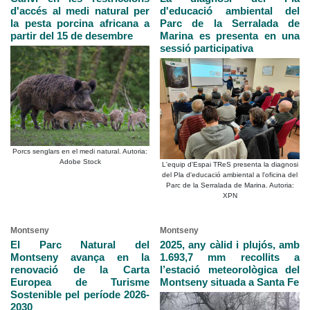
d'accés al medi natural per
d'educació ambiental del
la pesta porcina africana a
Parc de la Serralada de
partir del 15 de desembre
Marina es presenta en una
sessió participativa
Porcs senglars en el medi natural. Autoria:
Adobe Stock
L'equip d'Espai TReS presenta la diagnosi
del Pla d'educació ambiental a l'oficina del
Parc de la Serralada de Marina. Autoria:
XPN
Montseny
Montseny
El Parc Natural del
2025, any càlid i plujós, amb
Montseny avança en la
1.693,7 mm recollits a
renovació de la Carta
l’estació meteorològica del
Europea de Turisme
Montseny situada a Santa Fe
Sostenible pel període 2026-
2030