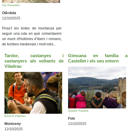
Via Penedès
Olèrdola
12/10/2025
Posa’t les botes de muntanya per
seguir una ruta en què comentarem
un munt d'històries d’ibers i romans,
de tombes medievals i molt més...
Tardor, castanyes i
Gimcana en família a
castanyers als voltants de
Castellet i els seu entorn
Viladrau
Quatre Passes
EduCA Viladrau
Foix
Montseny
12/10/2025
12/10/2025