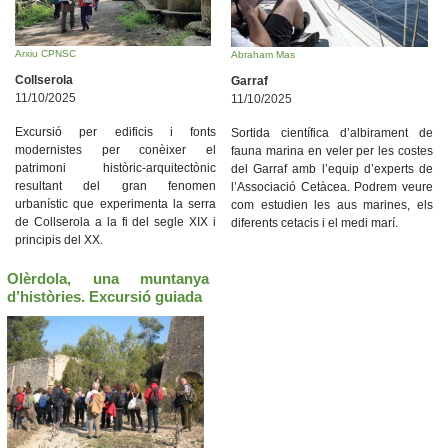
Arxiu CPNSC
Abraham Mas
Collserola
Garraf
11/10/2025
11/10/2025
Excursió per edificis i fonts
Sortida científica d’albirament de
modernistes per conèixer el
fauna marina en veler per les costes
patrimoni històric-arquitectònic
del Garraf amb l’equip d’experts de
resultant del gran fenomen
l’Associació Cetàcea. Podrem veure
urbanístic que experimenta la serra
com estudien les aus marines, els
de Collserola a la fi del segle XIX i
diferents cetacis i el medi marí.
principis del XX.
Olèrdola, una muntanya
d’històries. Excursió guiada