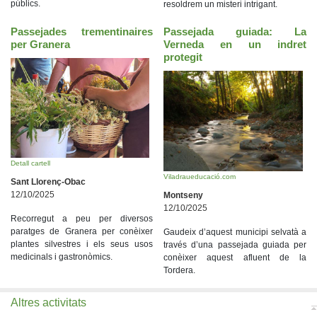
públics.
resoldrem un misteri intrigant.
Passejades trementinaires
Passejada guiada: La
per Granera
Verneda en un indret
protegit
Detall cartell
Viladraueducació.com
Sant Llorenç-Obac
12/10/2025
Montseny
12/10/2025
Recorregut a peu per diversos
paratges de Granera per conèixer
Gaudeix d’aquest municipi selvatà a
plantes silvestres i els seus usos
través d’una passejada guiada per
medicinals i gastronòmics.
conèixer aquest afluent de la
Tordera.
Altres activitats