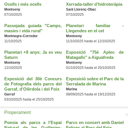
Ocells i més ocells
Xerrada-taller d’hidroteràpia
Montseny
Sant Llorenç-Obac
07/10/2025
07/10/2025
Passejada guiada "Camps,
Planetari familiar -
masies i vida rural"
Llegendes en el cel
Montnegre-Corredor
Montseny
11/10/2025
11/10/2025 hasta el 12/10/2025
Planetari +8 anys: Ja es veu
Exposició "75è Aplec de
Saturn
Matagalls" a Aiguafreda
Montseny
Montseny
12/10/2025
01/10/2025 hasta el 20/10/2025
Exposició del 30è Concurs
Exposició sobre el Parc de la
de Fotografia dels parcs del
Serralada de Marina
Garraf, d'Olèrdola i del Foix
Marina
Garraf
08/09/2025 hasta el 19/12/2025
03/10/2025 hasta el 25/10/2025
Properament
Poesia als parcs a l'Espai
Parcs en concert amb Daniel
Natural de les Guilleries-
Felices al Parc del Foix