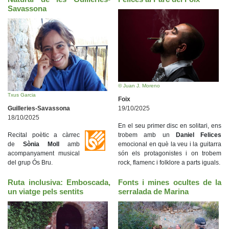
Savassona
© Juan J. Moreno
Txus Garcia
Foix
Guilleries-Savassona
19/10/2025
18/10/2025
En el seu primer disc en solitari, ens
Recital poètic a càrrec
trobem amb un
Daniel Felices
de
Sònia Moll
amb
emocional en què la veu i la guitarra
acompanyament musical
són els protagonistes i on trobem
del grup Ós Bru.
rock, flamenc i folklore a parts iguals.
Ruta inclusiva: Emboscada,
Fonts i mines ocultes de la
un viatge pels sentits
serralada de Marina