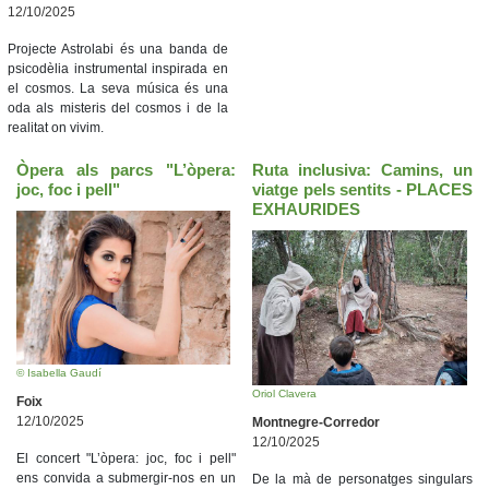
12/10/2025
Projecte Astrolabi és una banda de
psicodèlia instrumental inspirada en
el cosmos. La seva música és una
oda als misteris del cosmos i de la
realitat on vivim.
Òpera als parcs "L’òpera:
Ruta inclusiva: Camins, un
joc, foc i pell"
viatge pels sentits - PLACES
EXHAURIDES
© Isabella Gaudí
Oriol Clavera
Foix
12/10/2025
Montnegre-Corredor
12/10/2025
El concert "L’òpera: joc, foc i pell"
ens convida a submergir-nos en un
De la mà de personatges singulars