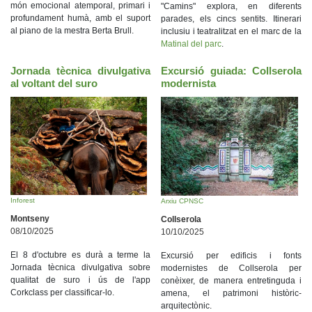
món emocional atemporal, primari i
"Camins" explora, en diferents
profundament humà, amb el suport
parades, els cincs sentits. Itinerari
al piano de la mestra Berta Brull.
inclusiu i teatralitzat en el marc de la
Matinal del parc
.
Jornada tècnica divulgativa
Excursió guiada: Collserola
al voltant del suro
modernista
Inforest
Arxiu CPNSC
Montseny
Collserola
08/10/2025
10/10/2025
El 8 d'octubre es durà a terme la
Excursió per edificis i fonts
Jornada tècnica divulgativa sobre
modernistes de Collserola per
qualitat de suro i ús de l'app
conèixer, de manera entretinguda i
Corkclass per classificar-lo.
amena, el patrimoni històric-
arquitectònic.