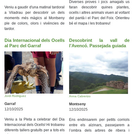
Diverses proves i jocs amagats us
Veniu a gaudir d'una matinal tardoral
faran descobrir quines plantes,
a Viladrau per descobrir un dels
ocells i altres animals viuen al voltant
moments més màgics al Montseny
del pantà i el Parc del Foix. Orienteu
ple de colors, olors i vivències de
bé el mapa i les trobareu!
tardor.
Dia Internacional dels Ocells
Descobrint la vall de
al Parc del Garraf
l’Avencó. Passejada guiada
Jordi Rodriguez
Anna Cabrerizo
Garraf
Montseny
12/10/2025
12/10/2025
Veniu a la Pleta a celebrar del Dia
Ens endinsarem per petits corriols
Internacional dels Ocells! Hi trobareu
entre els alzinars, passejarem a
diferents tallers gratuïts per a tots els
l’ombra dels arbres de ribera i