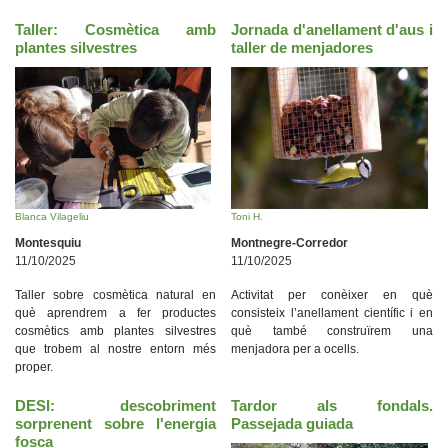
Taller: Cosmètica amb
Jornada d'anellament d'aus i
plantes silvestres
taller de menjadores
Blanca Vilageliu
Toni H.
Montesquiu
Montnegre-Corredor
11/10/2025
11/10/2025
Taller sobre cosmètica natural en
Activitat per conèixer en què
què aprendrem a fer productes
consisteix l’anellament científic i en
cosmètics amb plantes silvestres
què també construïrem una
que trobem al nostre entorn més
menjadora per a ocells.
proper.
DESI: descobriment
Tardor als fondals.
sorprenent sobre l'energia
Passejada guiada
fosca