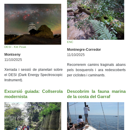
ENC
DESI - Kitt Peak
Montnegre-Corredor
Montseny
11/10/2025
11/10/2025
Recorrerem camins traginats abans
Xerrada i sessió de planetari sobre
pels bosquerols i ara redescoberts
el DESI (Dark Energy Spectroscopic
per ciclistes i caminants.
Instrument).
Excursió guiada: Collserola
Descobrim la fauna marina
modernista
de la costa del Garraf