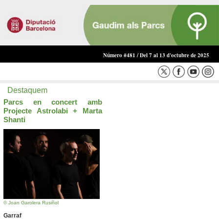
Número #481 / Del 7 al 13 d'octubre de 2025
Destaquem
Parcs en concert amb
Projecte Astrolabi + Marta
Shanti
© Joan Garolera Rusiñol
Garraf