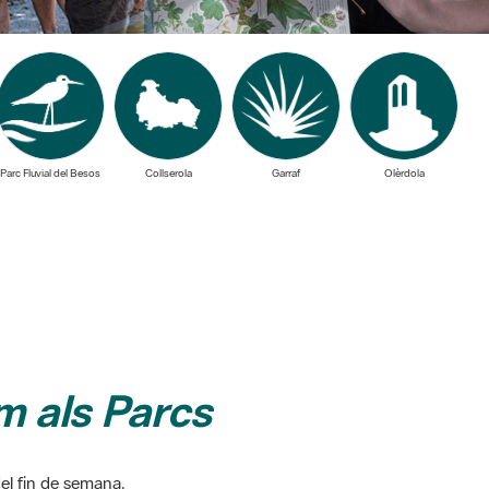
Parc Fluvial del Besos
Collserola
Garraf
Olèrdola
 als Parcs
del fin de semana.