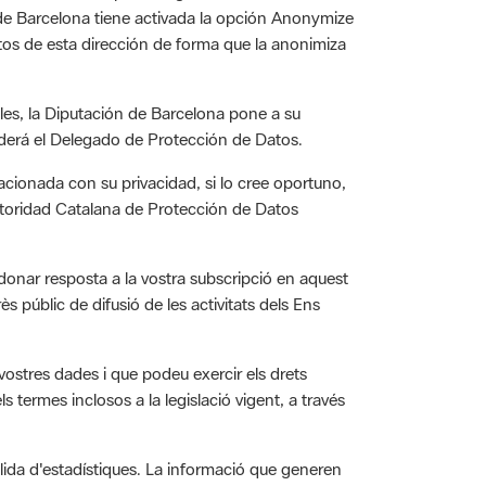
itos de esta dirección de forma que la anonimiza
les, la Diputación de Barcelona pone a su
derá el Delegado de Protección de Datos.
acionada con su privacidad, si lo cree oportuno,
utoridad Catalana de Protección de Datos
 donar resposta a la vostra subscripció en aquest
rès públic de difusió de les activitats dels Ens
vostres dades i que podeu exercir els drets
ls termes inclosos a la legislació vigent, a través
llida d'estadístiques. La informació que generen
er Google en els servidors del web. Per tal