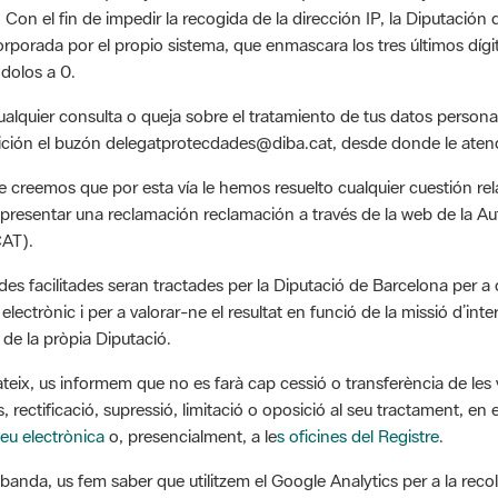
corporada por el propio sistema, que enmascara los tres últimos díg
dolos a 0.
ualquier consulta o queja sobre el tratamiento de tus datos persona
ición el buzón delegatprotecdades@diba.cat, desde donde le aten
 creemos que por esta vía le hemos resuelto cualquier cuestión rel
presentar una reclamación reclamación a través de la web de la A
AT).
des facilitades seran tractades per la Diputació de Barcelona per a
í electrònic i per a valorar-ne el resultat en funció de la missió d’inte
i de la pròpia Diputació.
ateix, us informem que no es farà cap cessió o transferència de les 
, rectificació, supressió, limitació o oposició al seu tractament, en e
eu electrònica
o, presencialment, a le
s oficines del Registre
.
a banda, us fem saber que utilitzem el Google Analytics per a la reco
letes (incloent-hi l'adreça IP) és transmesa i arxivada directament p