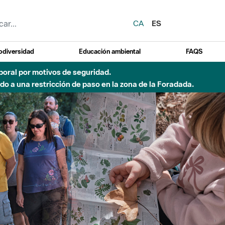
CA
ES
odiversidad
Educación ambiental
FAQS
 a obras de construcción de una pasarela sobre el río