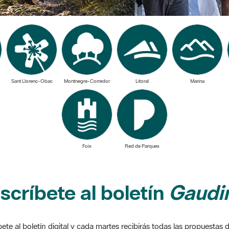
Sant Llorenc-Obac
Montnegre-Corredor
Litoral
Marina
Foix
Red de Parques
scríbete al boletín
Gaudim
ete al boletín digital y cada martes recibirás todas las propuestas 