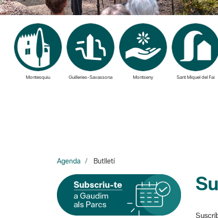
Montesquiu
Guilleries-Savassona
Montseny
Sant Miquel del Fai
Agenda
Butlletí
Su
Suscríb
Y cada martes recibirás las