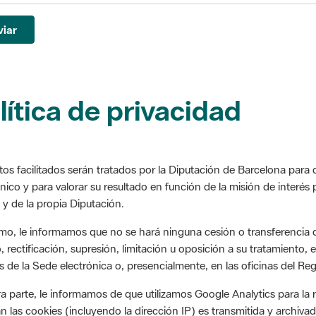
viar
lítica de privacidad
tos facilitados serán tratados por la Diputación de Barcelona para d
nico y para valorar su resultado en función de la misión de interés 
 y de la propia Diputación.
mo, le informamos que no se hará ninguna cesión o transferencia d
 rectificación, supresión, limitación u oposición a su tratamiento, e
s de la Sede electrónica o, presencialmente, en las oficinas del Reg
ra parte, le informamos de que utilizamos Google Analytics para la 
n las cookies (incluyendo la dirección IP) es transmitida y archiva
. Con el fin de impedir la recogida de la dirección IP, la Diputació