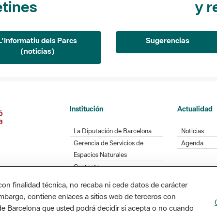
L'Informatiu dels Parcs
Sugerencias
(noticias)
Institución
Actualidad
La Diputación de Barcelona
Noticias
Gerencia de Servicios de
Agenda
Espacios Naturales
Contacto
con finalidad técnica, no recaba ni cede datos de carácter
embargo, contiene enlaces a sitios web de terceros con
Diputación de Barcelona. Edifici Llacuna, 1a planta
n de Barcelona que usted podrá decidir si acepta o no cuando
/ xarxaparcs@diba.cat