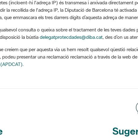
dir la recollida de l'adreça IP, la Diputació de Barcelona té activa
a, que emmascara els tres darrers dígits d’aquesta adreça de maner
qualsevol consulta o queixa sobre el tractament de les teves dades 
disposició la bústia
delegatprotecdades@diba.cat
, des d’on us at
ue creiem que per aquesta via us hem resolt qualsevol qüestió relaci
, podeu presentar una reclamació reclamació a través de la web de 
 (APDCAT).
e
Suger
etines
y r