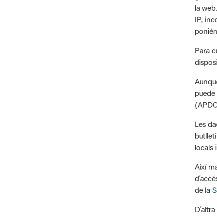
IP, in
ponién
Para c
dispos
Aunque
puede 
(APDC
Les da
butllet
locals 
Així m
d’accés
de la
S
D’altr
les ga