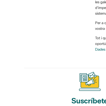
d'impe
sistem
Per a 
vostra 
Tot i q
oportú
Dades
Suscríbet
a nuestros bol