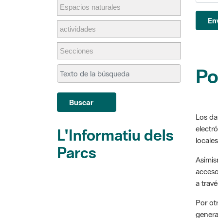
En
Po
Buscar
Los da
electró
L'Informatiu dels
locales
Parcs
Asimis
acceso,
a travé
Por ot
genera
la web