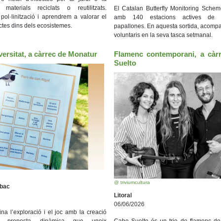
materials reciclats o reutilitzats.
El Catalan Butterfly Monitoring Sche
ol·linització i aprendrem a valorar el
amb 140 estacions actives de 
ctes dins dels ecosistemes.
papallones. En aquesta sortida, acomp
voluntaris en la seva tasca setmanal.
ersitat, a càrrec de Monatur
Flamenc contemporani, a càr
Suelto
@ triviumcultura
Obac
Litoral
06/06/2026
bina l’exploració i el joc amb la creació
 proposta dinàmica que uneix