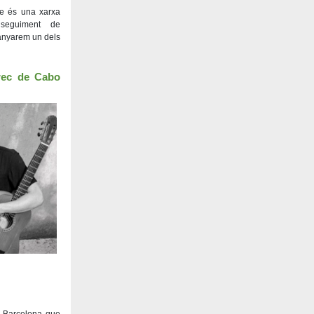
me és una xarxa
seguiment de
anyarem un dels
rec de Cabo