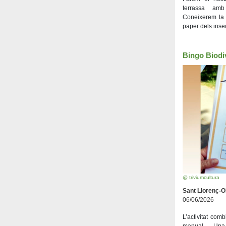
terrassa amb 
Coneixerem la p
paper dels inse
Bingo Biodiv
@ triviumcultura
Sant Llorenç-
06/06/2026
L’activitat com
manual. Una