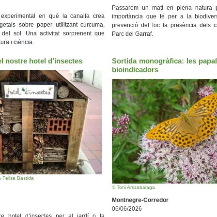
Passarem un matí en plena natura p
 i experimental en què la canalla crea
importància que té per a la biodivers
getals sobre paper utilitzant cúrcuma,
prevenció del foc la presència dels ca
m del sol. Una activitat sorprenent que
Parc del Garraf.
ura i ciència.
el nostre hotel d’insectes
Sortida monogràfica: les papa
bioindicadors
 Felisa Bastida
© Toni Arrizabalaga
Montnegre-Corredor
06/06/2026
e hotel d’insectes per al jardí o la