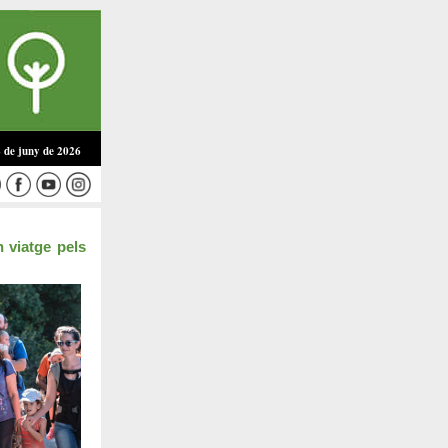
8 de juny de 2026
 viatge pels