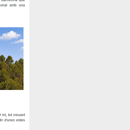
e Barcelona que
icional amb una
 m), tot creuant
ir d'unes vistes