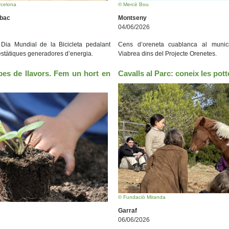
rcelona
© Mercè Bou
Obac
Montseny
04/06/2026
Dia Mundial de la Bicicleta pedalant
Cens d’oreneta cuablanca al munici
estàtiques generadores d’energia.
Viabrea dins del Projecte Orenetes.
bes de llavors. Fem un hort en
Cavalls al Parc: coneix les pott
© Fundació Miranda
Garraf
06/06/2026