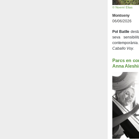
© Noemí Elias
Montseny
06/06/2026
Pol Batlle
desta
seva sensibili
contemporàni
Caballo Voy
.
Parcs en con
Anna Aleshi