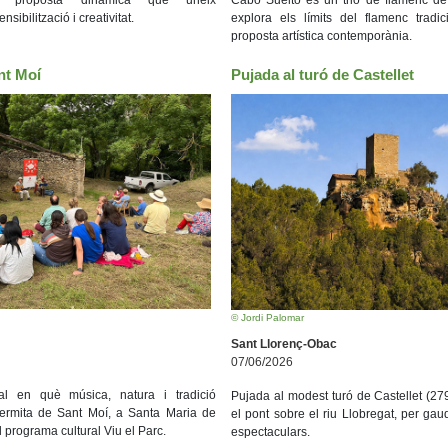
Cabo Suelto és un trio de flamenc d
sibilització i creativitat.
explora els límits del flamenc trad
proposta artística contemporània.
nt Moí
Pujada al turó de Castellet
© Jordi Palomar
Sant Llorenç-Obac
07/06/2026
al en què música, natura i tradició
Pujada al modest turó de Castellet (279
’ermita de Sant Moí, a Santa Maria de
el pont sobre el riu Llobregat, per gaud
 programa cultural Viu el Parc.
espectaculars.