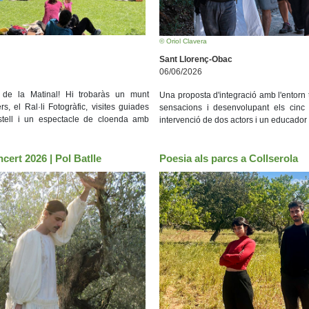
© Oriol Clavera
Sant Llorenç-Obac
06/06/2026
 de la Matinal! Hi trobaràs un munt
Una proposta d'integració amb l'entorn t
lers, el Ral·li Fotogràfic, visites guiades
sensacions i desenvolupant els cinc 
astell i un espectacle de cloenda amb
intervenció de dos actors i un educador
cert 2026 | Pol Batlle
Poesia als parcs a Collserola