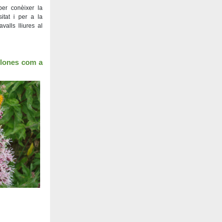
er conèixer la
itat i per a la
valls lliures al
llones com a