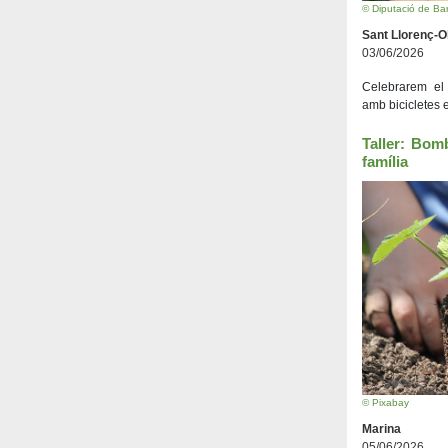
© Diputació de Ba
Sant Llorenç-
03/06/2026
Celebrarem el 
amb bicicletes 
Taller: Bom
família
© Pixabay
Marina
05/06/2026