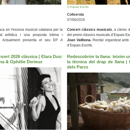
© Espais Escrits
Collserola
07/06/2026
ca en l'escena musical catalana per la
Concert clàssics musicats
, a càrrec
tat artística i una proposta íntima i
del premi clàssics musicats d’Espais Esc
a. Actualment presenta el seu EP
A
Joan Vallbona.
Recital organitzat amb 
d’Espais Escrits.
cert 2026 clàssica | Elara Duo:
Redescobrim la llana: teixim u
na & Ophélie Derieux
la tècnica del drap de llana |
dels Parcs