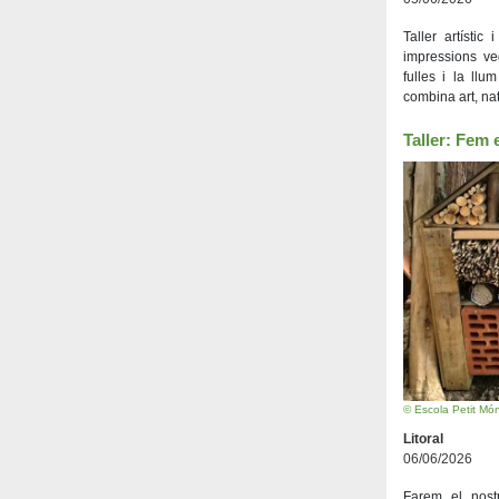
Taller artístic
impressions ve
fulles i la llu
combina art, nat
Taller: Fem 
© Escola Petit Món
Litoral
06/06/2026
Farem el nostr