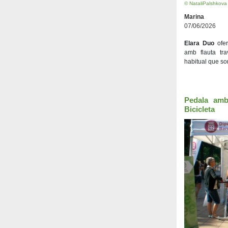
© NataliPalshkova
Marina
07/06/2026
Elara Duo
ofer
amb flauta tr
habitual que so
Pedala amb
Bicicleta