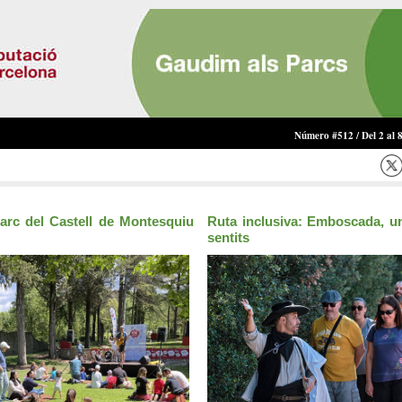
Número #512 / Del 2 al 
Parc del Castell de Montesquiu
Ruta inclusiva: Emboscada, un
sentits