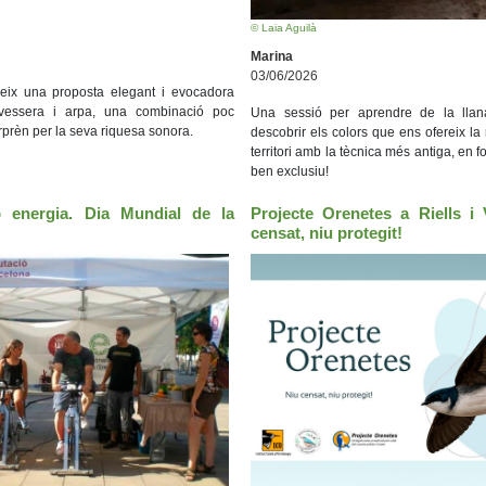
© Laia Aguilà
Marina
03/06/2026
eix una proposta elegant i evocadora
avessera i arpa, una combinació poc
Una sessió per aprendre de la llana 
rprèn per la seva riquesa sonora.
descobrir els colors que ens ofereix la 
territori amb la tècnica més antiga, en 
ben exclusiu!
 energia. Dia Mundial de la
Projecte Orenetes a Riells i 
censat, niu protegit!