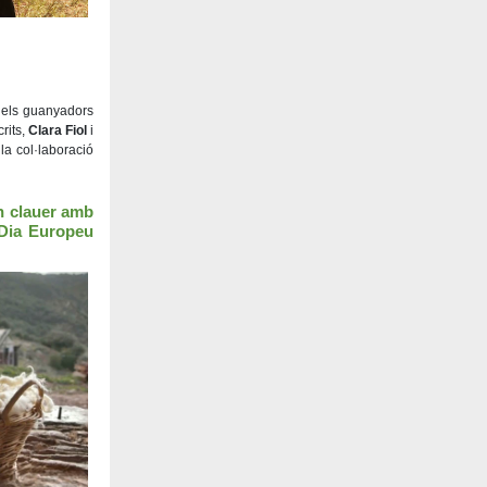
 dels guanyadors
rits,
Clara Fiol
i
la col·laboració
n clauer amb
 Dia Europeu