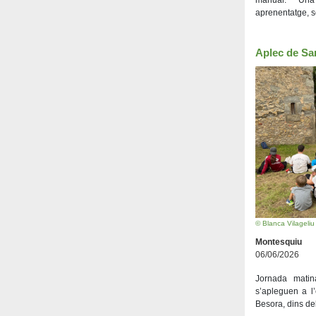
aprenentatge, sen
Aplec de Sa
© Blanca Vilageliu
Montesquiu
06/06/2026
Jornada matin
s’apleguen a l
Besora, dins del