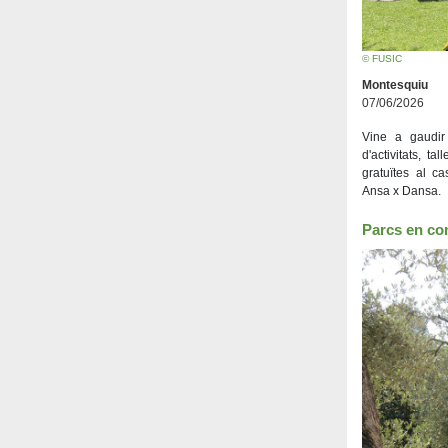
© FUSIC
Montesquiu
07/06/2026
Vine a gaudir
d'activitats, tal
gratuïtes al c
Ansa x Dansa.
Parcs en con