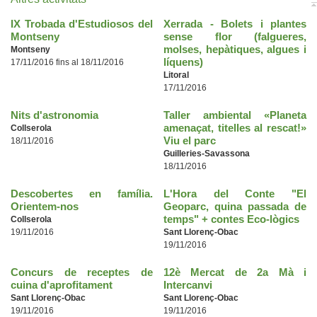
IX Trobada d'Estudiosos del
Xerrada - Bolets i plantes
Montseny
sense flor (falgueres,
molses, hepàtiques, algues i
Montseny
líquens)
17/11/2016 fins al 18/11/2016
Litoral
17/11/2016
Nits d'astronomia
Taller ambiental «Planeta
amenaçat, titelles al rescat!»
Collserola
Viu el parc
18/11/2016
Guilleries-Savassona
18/11/2016
Descobertes en família.
L'Hora del Conte "El
Orientem-nos
Geoparc, quina passada de
temps" + contes Eco-lògics
Collserola
19/11/2016
Sant Llorenç-Obac
19/11/2016
Concurs de receptes de
12è Mercat de 2a Mà i
cuina d'aprofitament
Intercanvi
Sant Llorenç-Obac
Sant Llorenç-Obac
19/11/2016
19/11/2016