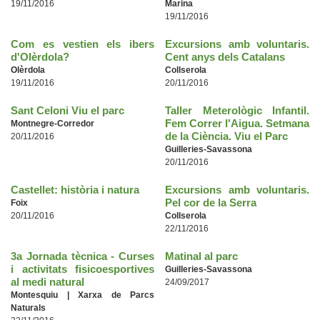
19/11/2016
Marina
19/11/2016
Com es vestien els ibers
Excursions amb voluntaris.
d'Olèrdola?
Cent anys dels Catalans
Olèrdola
Collserola
19/11/2016
20/11/2016
Sant Celoni Viu el parc
Taller Meterològic Infantil.
Fem Correr l'Aigua. Setmana
Montnegre-Corredor
de la Ciència. Viu el Parc
20/11/2016
Guilleries-Savassona
20/11/2016
Castellet: història i natura
Excursions amb voluntaris.
Pel cor de la Serra
Foix
20/11/2016
Collserola
22/11/2016
3a Jornada tècnica - Curses
Matinal al parc
i activitats fisicoesportives
Guilleries-Savassona
al medi natural
24/09/2017
Montesquiu | Xarxa de Parcs
Naturals