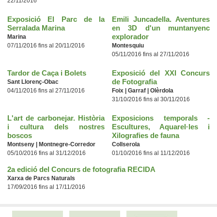
22/11/2016
Exposició El Parc de la
Emili Juncadella. Aventures
Serralada Marina
en 3D d'un muntanyenc
explorador
Marina
07/11/2016 fins al 20/11/2016
Montesquiu
05/11/2016 fins al 27/11/2016
Tardor de Caça i Bolets
Exposició del XXI Concurs
de Fotografia
Sant Llorenç-Obac
04/11/2016 fins al 27/11/2016
Foix | Garraf | Olèrdola
31/10/2016 fins al 30/11/2016
L'art de carbonejar. Història
Exposicions temporals -
i cultura dels nostres
Escultures, Aquarel·les i
boscos
Xilografies de fauna
Montseny | Montnegre-Corredor
Collserola
05/10/2016 fins al 31/12/2016
01/10/2016 fins al 11/12/2016
2a edició del Concurs de fotografia RECIDA
Xarxa de Parcs Naturals
17/09/2016 fins al 17/11/2016