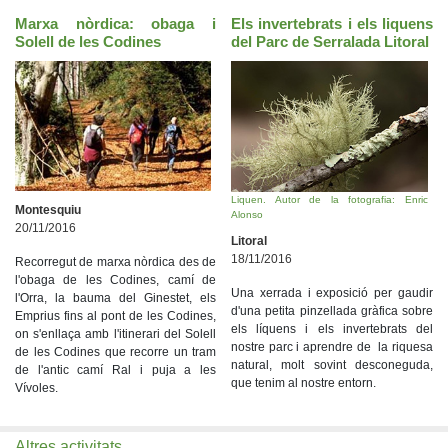
Marxa nòrdica: obaga i
Els invertebrats i els liquens
Solell de les Codines
del Parc de Serralada Litoral
Liquen. Autor de la fotografia: Enric
Montesquiu
Alonso
20/11/2016
Litoral
18/11/2016
Recorregut de marxa nòrdica des de
l'obaga de les Codines, camí de
Una xerrada i exposició per gaudir
l'Orra, la bauma del Ginestet, els
d'una petita pinzellada gràfica sobre
Emprius fins al pont de les Codines,
els líquens i els invertebrats del
on s'enllaça amb l'itinerari del Solell
nostre parc i aprendre de la riquesa
de les Codines que recorre un tram
natural, molt sovint desconeguda,
de l'antic camí Ral i puja a les
que tenim al nostre entorn.
Vívoles.
Altres activitats