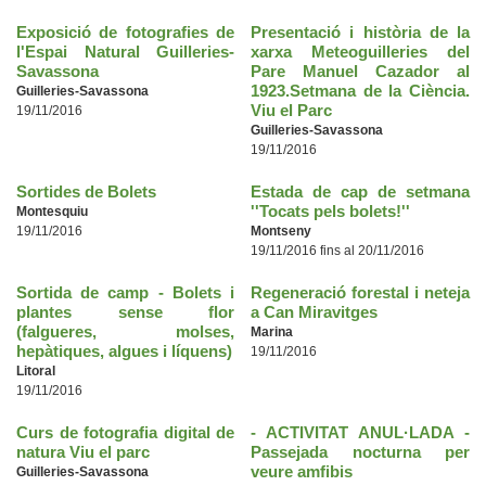
Exposició de fotografies de
Presentació i història de la
l'Espai Natural Guilleries-
xarxa Meteoguilleries del
Savassona
Pare Manuel Cazador al
1923.Setmana de la Ciència.
Guilleries-Savassona
Viu el Parc
19/11/2016
Guilleries-Savassona
19/11/2016
Sortides de Bolets
Estada de cap de setmana
''Tocats pels bolets!''
Montesquiu
19/11/2016
Montseny
19/11/2016 fins al 20/11/2016
Sortida de camp - Bolets i
Regeneració forestal i neteja
plantes sense flor
a Can Miravitges
(falgueres, molses,
Marina
hepàtiques, algues i líquens)
19/11/2016
Litoral
19/11/2016
Curs de fotografia digital de
- ACTIVITAT ANUL·LADA -
natura Viu el parc
Passejada nocturna per
veure amfibis
Guilleries-Savassona