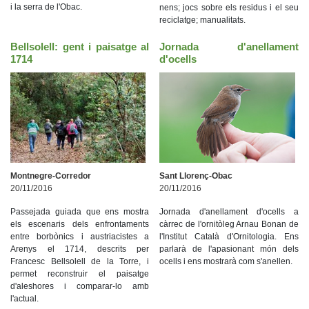
i la serra de l'Obac.
nens; jocs sobre els residus i el seu
reciclatge; manualitats.
Bellsolell: gent i paisatge al
Jornada d'anellament
1714
d'ocells
Montnegre-Corredor
Sant Llorenç-Obac
20/11/2016
20/11/2016
Passejada guiada que ens mostra
Jornada d'anellament d'ocells a
els escenaris dels enfrontaments
càrrec de l'ornitòleg Arnau Bonan de
entre borbònics i austriacistes a
l'Institut Català d'Ornitologia. Ens
Arenys el 1714, descrits per
parlarà de l'apasionant món dels
Francesc Bellsolell de la Torre, i
ocells i ens mostrarà com s'anellen.
permet reconstruir el paisatge
d'aleshores i comparar-lo amb
l'actual.