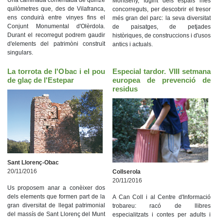
Una caminada comentada de quinze
Montseny, fugint dels espais més
quilòmetres que, des de Vilafranca,
concorreguts, per descobrir el tresor
ens conduirà entre vinyes fins el
més gran del parc: la seva diversitat
Conjunt Monumental d'Olèrdola.
de paisatges, de petjades
Durant el recorregut podrem gaudir
històriques, de construccions i d'usos
d'elements del patrimòni construït
antics i actuals.
singulars.
La torrota de l'Obac i el pou
Especial tardor. VIII setmana
de glaç de l'Estepar
europea de prevenció de
residus
Sant Llorenç-Obac
20/11/2016
Collserola
20/11/2016
Us proposem anar a conèixer dos
dels elements que formen part de la
A Can Coll i al Centre d'Informació
gran diversitat de llegat patrimonial
trobareu: racó de llibres
del massís de Sant Llorenç del Munt
especialitzats i contes per adults i