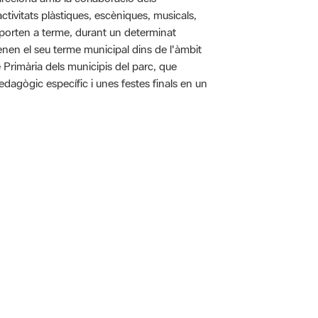
tivitats plàstiques, escèniques, musicals,
 es porten a terme, durant un determinat
tenen el seu terme municipal dins de l'àmbit
e Primària dels municipis del parc, que
pedagògic específic i unes festes finals en un