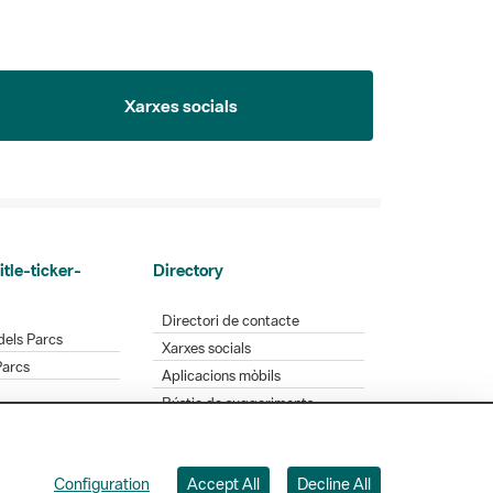
Xarxes socials
itle-ticker-
Directory
Directori de contacte
dels Parcs
Xarxes socials
Parcs
Aplicacions mòbils
Bústia de suggeriments
Opineu sobre els parcs
Configuration
Accept All
Decline All