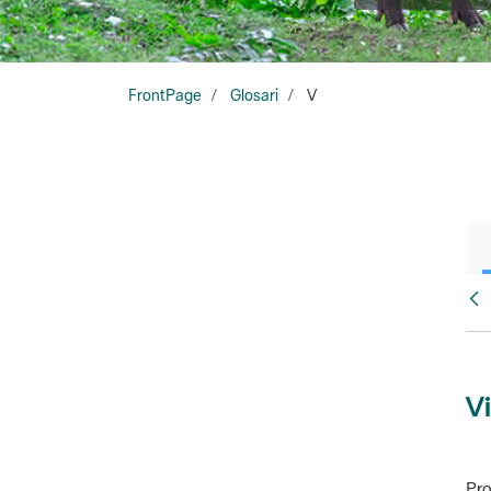
FrontPage
Glosari
V
Glo
Vi
Pro