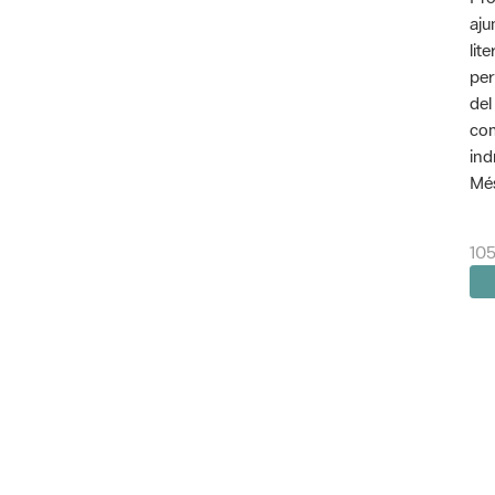
aju
lit
per
del
com
ind
Més
105