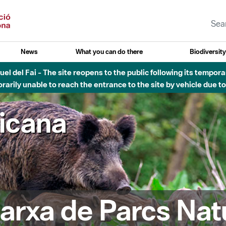
News
What you can do there
Biodiversit
el del Fai - The site reopens to the public following its tempora
rarily unable to reach the entrance to the site by vehicle due t
ricana
arxa de Parcs Nat