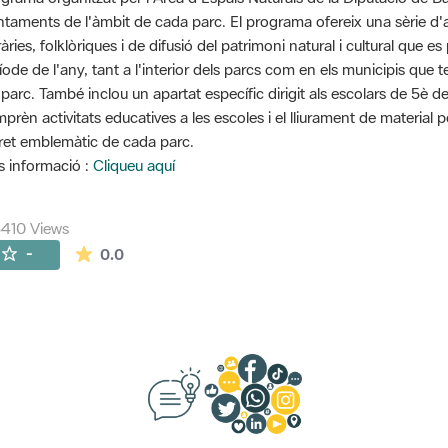
ntaments de l'àmbit de cada parc. El programa ofereix una sèrie d'ac
eràries, folklòriques i de difusió del patrimoni natural i cultural que
íode de l'any, tant a l'interior dels parcs com en els municipis que 
 parc. També inclou un apartat específic dirigit als escolars de 5è d
prèn activitats educatives a les escoles i el lliurament de material 
ret emblemàtic de cada parc.
 informació :
Cliqueu aquí
410 Views
The average rating is 0 stars out of 5.
-
0.0