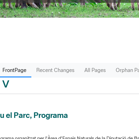
FrontPage
Recent Changes
All Pages
Orphan P
V
sari
u el Parc, Programa
grama organitzat per l'Àrea d'Espais Naturals de la Diputació de Ba