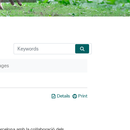
ages
Details
Print
rcelona amb la col·laboració dels