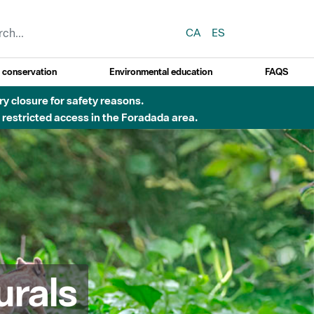
CA
ES
y conservation
Environmental education
FAQS
ry closure for safety reasons.
o restricted access in the Foradada area.
urals