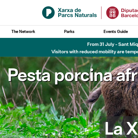
Skip to Main Content
The Network
Parks
Events Guide
From 31 July - Sant Miqu
Visitors with reduced mobility are tempo
Pesta porcina af
La X