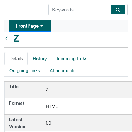
FrontPage
Z
Back
Details
History
Incoming Links
Outgoing Links
Attachments
Title
Z
Format
HTML
Latest
1.0
Version