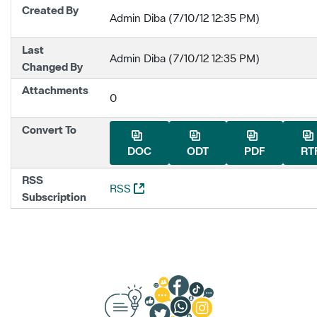
Created By
Admin Diba (7/10/12 12:35 PM)
Last
Admin Diba (7/10/12 12:35 PM)
Changed By
Attachments
0
Convert To
DOC
ODT
PDF
RT
RSS
(Opens New Window)
RSS
Subscription