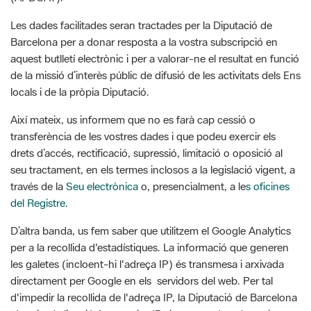
aquest butlletí electrònic i per a valorar-ne el resultat en funció
de la missió d’interès públic de difusió de les activitats dels Ens
locals i de la pròpia Diputació.
Així mateix, us informem que no es farà cap cessió o
transferència de les vostres dades i que podeu exercir els
drets d’accés, rectificació, supressió, limitació o oposició al
seu tractament, en els termes inclosos a la legislació vigent, a
través de la
Seu electrònica
o, presencialment, a le
s oficines
del Registre
.
D’altra banda, us fem saber que utilitzem el Google Analytics
per a la recollida d'estadístiques. La informació que generen
les galetes (incloent-hi l'adreça IP) és transmesa i arxivada
directament per Google en els servidors del web. Per tal
d'impedir la recollida de l'adreça IP, la Diputació de Barcelona
té activada l’opció Anonymize IP, incorporada pel propi
sistema, que emmascara els tres darrers dígits d’aquesta
adreça de manera que l'anonimitza posant-los a 0.