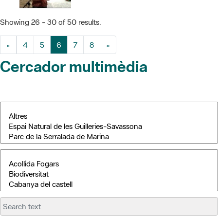
Showing 26 - 30 of 50 results.
«
4
5
6
7
8
»
Cercador multimèdia