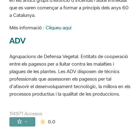
en els antics grups d'extinció d'incendis i auxili immediat
que es varen començar a formar a principis dels anys 60
a Catalunya.
Més informació :
Cliqueu aquí
ADV
Agrupacions de Defensa Vegetal. Entitats de cooperació
entre els pagesos per a lluitar contra les malalties i
plagues de les plantes. Les ADV disposen de tècnics
professionals que assessoren els pagesos per tal
d'afavorir el desenvolupament tecnològic, la millora en els
processos productius i la qualitat de les produccions.
114971 Accesos
La valoración media es de 0 estrellas de 
-
0.0