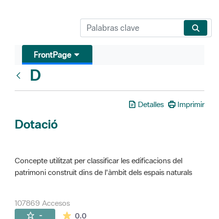
FrontPage
D
Glosari
Detalles
Imprimir
Dotació
Concepte utilitzat per classificar les edificacions del
patrimoni construït dins de l'àmbit dels espais naturals
107869 Accesos
La valoración media es de 0 estrellas de 
-
0.0