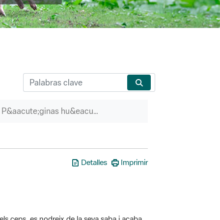
P&aacute;ginas hu&eacute;rfanas
Detalles
Imprimir
els ceps, es nodreix de la seva saba i acaba