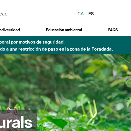
CA
ES
odiversidad
Educación ambiental
FAQS
emporal por motivos de seguridad.
o a una restricción de paso en la zona de la Foradada.
urals