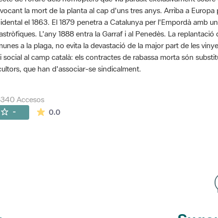
vocant la mort de la planta al cap d'uns tres anys. Arriba a Euro
idental el 1863. El 1879 penetra a Catalunya per l'Empordà amb u
astròfiques. L'any 1888 entra la Garraf i al Penedès. La replantaci
unes a la plaga, no evita la devastació de la major part de les vinye
si social al camp català: els contractes de rabassa morta són substit
icultors, que han d'associar-se sindicalment.
8340 Accesos
La valoración media es de 0 estrellas de 5.
-
0.0