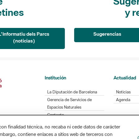
e
Suger
etines
y r
L'Informatiu dels Parcs
Sugerencias
(noticias)
Institución
Actualidad
La Diputación de Barcelona
Noticias
Gerencia de Servicios de
Agenda
Espacios Naturales
Contacto
con finalidad técnica, no recaba ni cede datos de carácter
embargo, contiene enlaces a sitios web de terceros con