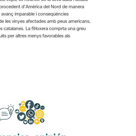
pa procedent d'Amèrica del Nord de manera
n avanç imparable i conseqüències
ó de les vinyes afectades amb peus americans,
s catalanes. La fil·loxera comprta una greu
uïts per altres menys favorables als