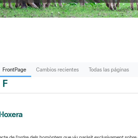
FrontPage
Cambios recientes
Todas las páginas
F
sari
l·loxera
ecte de l'ordre dels homòpters que viu paràsit exclusivament sobre 