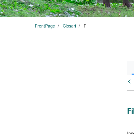
FrontPage
Glosari
F
Glo
Fi
Ins