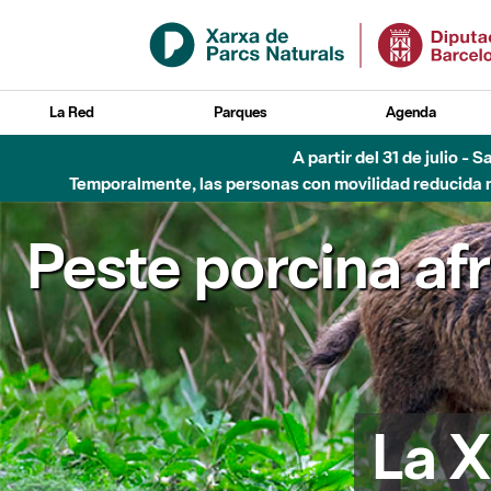
Saltar al contenido principal
La Red
Parques
Agenda
A partir del 31 de julio - 
Temporalmente, las personas con movilidad reducida no
Peste porcina af
La X