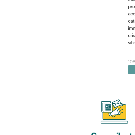
pro
acc
cat
imm
cri
vit
10