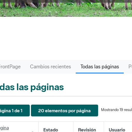
FrontPage
Cambios recientes
Todas las páginas
das las páginas
Mostrando 19 resul
ágina 1 de 1
20 elementos por página
gina
Estado
Revisión
Usuario