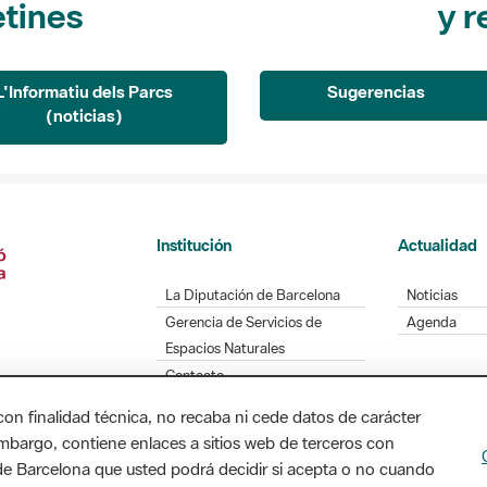
etines
y r
L'Informatiu dels Parcs
Sugerencias
(noticias)
Institución
Actualidad
La Diputación de Barcelona
Noticias
Gerencia de Servicios de
Agenda
Espacios Naturales
Contacto
con finalidad técnica, no recaba ni cede datos de carácter
embargo, contiene enlaces a sitios web de terceros con
n de Barcelona que usted podrá decidir si acepta o no cuando
Diputación de Barcelona. Edifici Llacuna, 1a planta