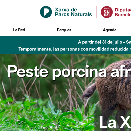
Saltar al contenido principal
La Red
Parques
Agenda
6 de agosto - Parque Flu
Peste porcina af
La X