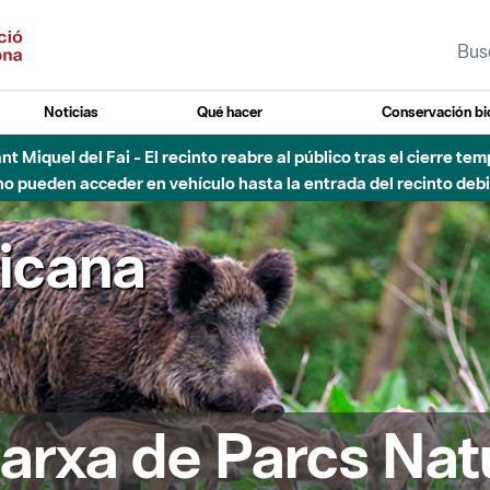
Noticias
Qué hacer
Conservación bi
vial Besós - Activación de la Fase de Alerta del Parque Fluvial 
Cerrados los accesos al Parque.
ricana
arxa de Parcs Nat