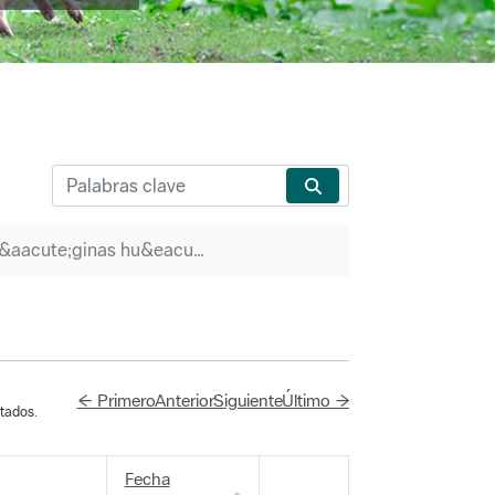
P&aacute;ginas hu&eacute;rfanas
← Primero
Anterior
Siguiente
Último →
tados.
Fecha