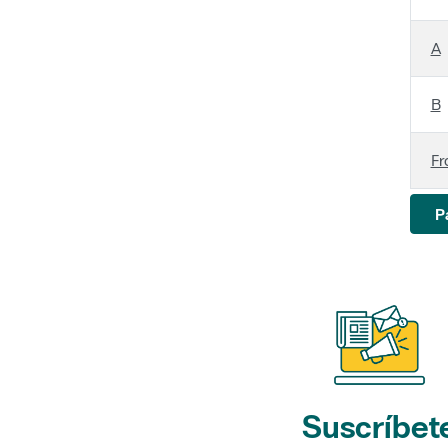
A
B
Fr
P
Suscríbet