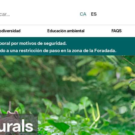
CA
ES
odiversidad
Educación ambiental
FAQS
del Besòs por lluvias intensas.
urals