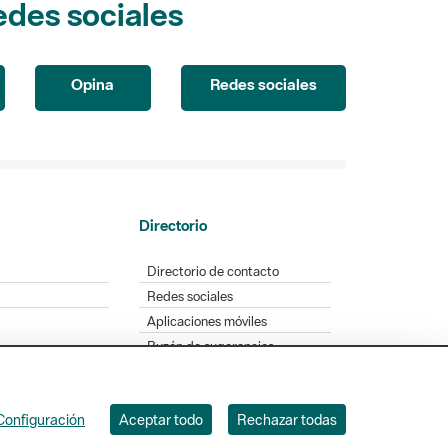
edes sociales
Opina
Redes sociales
Directorio
Directorio de contacto
Redes sociales
Aplicaciones móviles
Buzón de sugerencias
Opinión sobre los parques
Configuración
Aceptar todo
Rechazar todas
. Badajoz, 49. 08005 Barcelona. Tel. 934 022 428