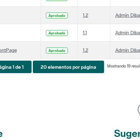
1.2
Admin Diba
Aprobado
1.1
Admin Diba
Aprobado
ontPage
1.2
Admin Diba
Aprobado
Mostrando 19 resul
ágina 1 de 1
20 elementos por página
e
Suger