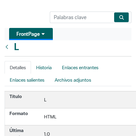
FrontPage
L
Atrás
Detalles
Historia
Enlaces entrantes
Enlaces salientes
Archivos adjuntos
Título
L
Formato
HTML
Última
1.0