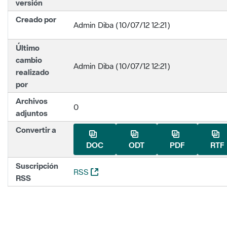
versión
Creado por
Admin Diba (10/07/12 12:21)
Último
cambio
Admin Diba (10/07/12 12:21)
realizado
por
Archivos
0
adjuntos
Convertir a
DOC
ODT
PDF
RTF
Suscripción
(Abre una nueva ventana)
RSS
RSS