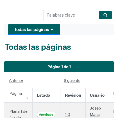
Todas las páginas
Todas las páginas
Página 1 de 1
Anterior
Siguiente
Página
Fe
Estado
Revisión
Usuario
Josep
Plana 1 de
Ha
1.0
Maria
Aprobado
l'ajuda
añ