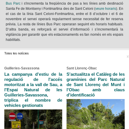
Bus Parc
i s'incrementa la freqüència de pas a les línies amb destinació
Santa Fe de Montseny i Fontmartina des de Sant Celoni (
veure horaris
). En
el cas de la línia Sant Celoni-Fontmartina, entre el 8 d’octubre i el 6 de
novembre el servei operarà regularment sense necessitat de fer reserva
prèvia. La resta de línies Bus Parc operaran seguint els horaris habituals.
D’altra banda, es reforçarà el servei d’informació i s’incrementarà la
vigilància per garantir que els estacionaments es fan només en els espais
habilitats.
Totes les notícies
Guilleries-Savassona
Sant Llorenç-Obac
La campanya d'estiu de la
S'actualitza el Catàleg de les
regulació de l'accés
gramínies del Parc Natural
motoritzat a la vall de Sau, a
de Sant Llorenç del Munt i
l'Espai Natural de les
l'Obac amb claus
Guilleries-Savassona,
d'identificació
triplica el nombre de
vehicles gestionats