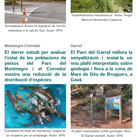
'Ampelodesmos mauritanicus'. Autor: Àngel
Manuel Hernández Cardona
Senyalització durant la regulació de l'accés
motoritzat a la vall de Sau. Autor: XPN
Montnegre-Corredor
Garraf
El darrer estudi per avaluar
El Parc del Garraf millora la
l'estat de les poblacions de
senyalització i instal·la un
peixos del Parc del
nou plafó interpretatiu sobre
Montnegre i el Corredor
geologia i flora a la zona de
mostra una reducció de la
Mare de Déu de Bruguers, a
distribució d'espècies
Gavà
Exemplars de barb de muntanya i bagra en
El plafó interpretatiu sobre geologia i flora,
un recipient per al comptatge. Autor: XPN
'El Garraf vermell'. Autor: XPN