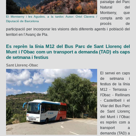
paisatge del Parc
Natural del
Montseny, que
El Montseny i les Agudes, a la tardor. Autor: Oriol Clavera /
compta amb un
Diputació de Barcelona
procés de
participació per incorporar les visions dels diferents agents i població del
territori en l’Avanç de Pla.
Es reprèn la línia M12 del Bus Parc de Sant Llorenç del
Munt i l'Obac com un transport a demanda (TAD) els caps
de setmana i festius
Sant Llorenç-Obac
El servei en caps
de setmana i
festius de la línia
M12 - Terrassa -
l'Obac - Rellinars
- Castellbell i el
Vilar del Bus Parc
de Sant Llorenç
del Munt i l’Obac
es reprèn com a
transport a
demanda (TAD) a