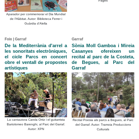
Pagès
Aparador per commemorar el Dia Mundial
de l'Hàbitat. Autor: Biblioteca Ferrer i
Guàrdia d'Alella
Foix | Garraf
Garraf
De la Mediterrània d'arrel a
Sònia Moll Gamboa i Mireia
les sonoritats electròniques,
Casanyes ofereixen un
el cicle Parcs en concert
recital al parc de la Costeta,
obre el ventall de propostes
de Begues, al Parc del
artístiques
Garraf
La cantautora Carola Ortiz i el guitarrista
Recital Poesia als parcs a Begues, al Parc
Bartolomeo Barenghi, al Parc del Garraf.
del Garraf. Autor: Tramoia Produccions
Autor: XPN
Culturals