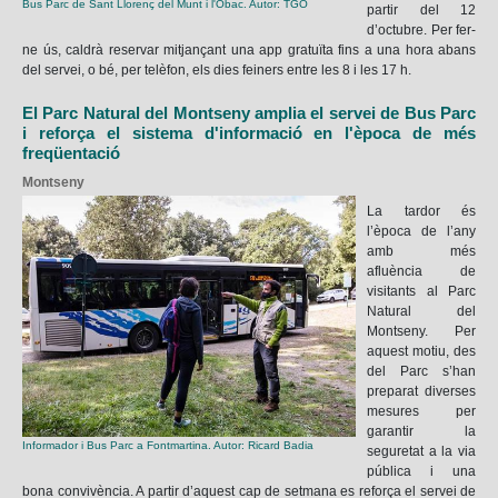
Bus Parc de Sant Llorenç del Munt i l'Obac. Autor: TGO
partir del 12
d’octubre. Per fer-
ne ús, caldrà reservar mitjançant una app gratuïta fins a una hora abans
del servei, o bé, per telèfon, els dies feiners entre les 8 i les 17 h.
El Parc Natural del Montseny amplia el servei de Bus Parc
i reforça el sistema d'informació en l'època de més
freqüentació
Montseny
La tardor és
l’època de l’any
amb més
afluència de
visitants al Parc
Natural del
Montseny. Per
aquest motiu, des
del Parc s’han
preparat diverses
mesures per
garantir la
Informador i Bus Parc a Fontmartina. Autor: Ricard Badia
seguretat a la via
pública i una
bona convivència. A partir d’aquest cap de setmana es reforça el servei de