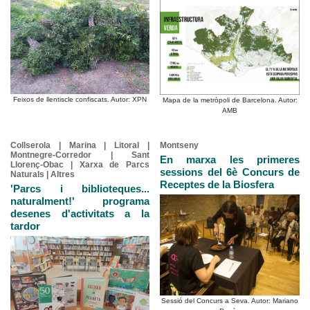
Feixos de llentiscle confiscats. Autor: XPN
Mapa de la metròpoli de Barcelona. Autor:
AMB
Collserola | Marina | Litoral |
Montseny
Montnegre-Corredor | Sant
En marxa les primeres
Llorenç-Obac | Xarxa de Parcs
sessions del 6è Concurs de
Naturals | Altres
Receptes de la Biosfera
'Parcs i biblioteques...
naturalment!' programa
desenes d'activitats a la
tardor
Sessió del Concurs a Seva. Autor: Mariano