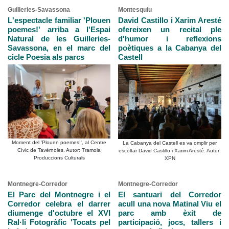
Guilleries-Savassona
Montesquiu
L'espectacle familiar 'Plouen
David Castillo i Xarim Aresté
poemes!' arriba a l'Espai
ofereixen un recital ple
Natural de les Guilleries-
d'humor i reflexions
Savassona, en el marc del
poètiques a la Cabanya del
cicle Poesia als parcs
Castell
Moment del 'Plouen poemes!', al Centre
La Cabanya del Castell es va omplir per
Cívic de Tavèrnoles. Autor: Tramoia
escoltar David Castillo i Xarim Aresté. Autor:
Produccions Culturals
XPN
Montnegre-Corredor
Montnegre-Corredor
El Parc del Montnegre i el
El santuari del Corredor
Corredor celebra el darrer
acull una nova Matinal Viu el
diumenge d'octubre el XVI
parc amb èxit de
Ral·li Fotogràfic 'Tocats pel
participació, jocs, tallers i