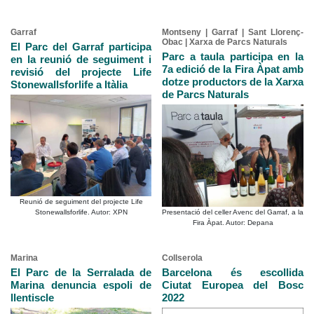
Garraf
Montseny | Garraf | Sant Llorenç-
Obac | Xarxa de Parcs Naturals
El Parc del Garraf participa
Parc a taula participa en la
en la reunió de seguiment i
7a edició de la Fira Àpat amb
revisió del projecte Life
dotze productors de la Xarxa
Stonewallsforlife a Itàlia
de Parcs Naturals
Reunió de seguiment del projecte Life
Presentació del celler Avenc del Garraf, a la
Stonewallsforlife. Autor: XPN
Fira Àpat. Autor: Depana
Marina
Collserola
El Parc de la Serralada de
Barcelona és escollida
Marina denuncia espoli de
Ciutat Europea del Bosc
llentiscle
2022