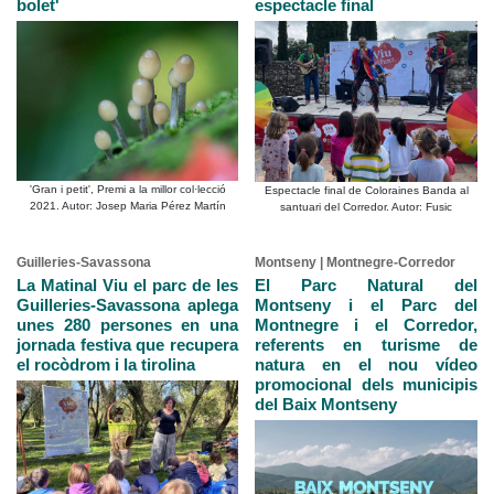
bolet'
espectacle final
'Gran i petit', Premi a la millor col·lecció
Espectacle final de Coloraines Banda al
2021. Autor: Josep Maria Pérez Martín
santuari del Corredor. Autor: Fusic
Guilleries-Savassona
Montseny | Montnegre-Corredor
La Matinal Viu el parc de les
El Parc Natural del
Guilleries-Savassona aplega
Montseny i el Parc del
unes 280 persones en una
Montnegre i el Corredor,
jornada festiva que recupera
referents en turisme de
el rocòdrom i la tirolina
natura en el nou vídeo
promocional dels municipis
del Baix Montseny