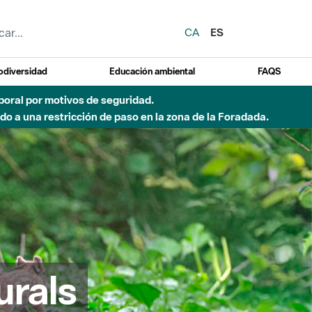
CA
ES
odiversidad
Educación ambiental
FAQS
emporal por motivos de seguridad.
o a una restricción de paso en la zona de la Foradada.
urals