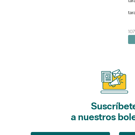
tar
tar
107
Suscríbet
a nuestros bol