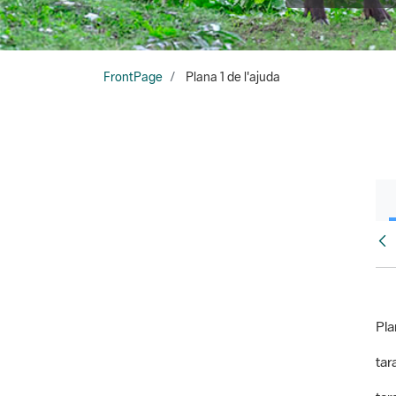
FrontPage
Plana 1 de l'ajuda
Fr
Pla
tara