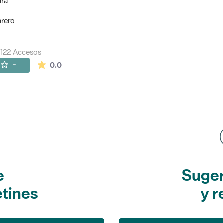
ara
arero
122 Accesos
La valoración media es de 0 estrellas de 5.
-
0.0
e
Suger
etines
y r