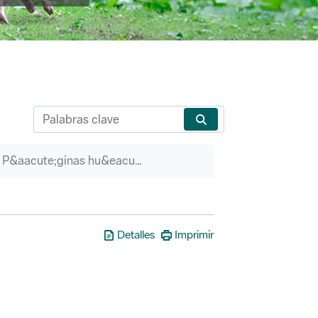
P&aacute;ginas hu&eacute;rfanas
Detalles
Imprimir