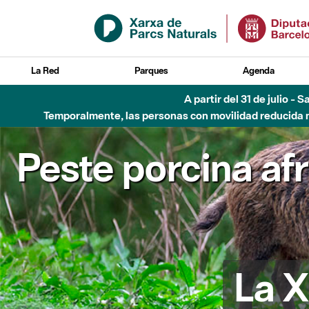
Saltar al contenido principal
La Red
Parques
Agenda
A partir del 31 de julio - 
Temporalmente, las personas con movilidad reducida no
Peste porcina af
La X