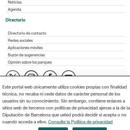
Noticias
Agenda
Directorio
Directorio de contacto
Redes sociales
Aplicaciones móviles
Buzón de sugerencias
Opinión sobre los parques
Este portal web únicamente utiliza cookies propias con finalidad
MAPA WEB
AVISO LEGAL
ACCESIBILIDAD
técnica, no recaba ni cede datos de carácter personal de los
usuarios sin su conocimiento. Sin embargo, contiene enlaces a
Diputación de Barcelona. Edifici Llacuna, 1a planta. Badajoz, 49.
sitios web de terceros con políticas de privacidad ajenas a la de la
08005 Barcelona. Tel. 934 022 428 / xarxaparcs@diba.cat
Diputación de Barcelona que usted podrá decidir si acepta o no
cuando acceda a ellos.
Consulte la Política de privacidad