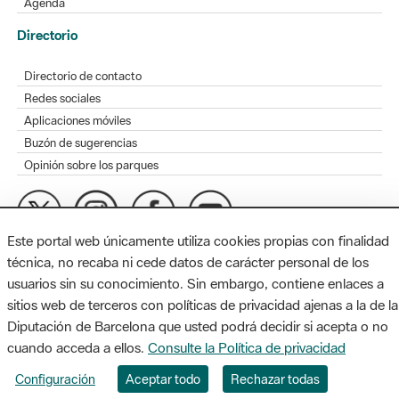
Agenda
Directorio
Directorio de contacto
Redes sociales
Aplicaciones móviles
Buzón de sugerencias
Opinión sobre los parques
Este portal web únicamente utiliza cookies propias con finalidad
MAPA WEB
AVISO LEGAL
ACCESIBILIDAD
técnica, no recaba ni cede datos de carácter personal de los
usuarios sin su conocimiento. Sin embargo, contiene enlaces a
Diputación de Barcelona. Edifici Llacuna, 1a planta. Badajoz, 49.
sitios web de terceros con políticas de privacidad ajenas a la de la
08005 Barcelona. Tel. 934 022 428 / xarxaparcs@diba.cat
Diputación de Barcelona que usted podrá decidir si acepta o no
cuando acceda a ellos.
Consulte la Política de privacidad
Configuración
Aceptar todo
Rechazar todas