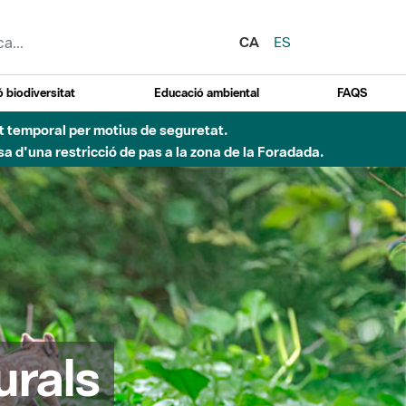
CA
ES
 biodiversitat
Educació ambiental
FAQS
ent temporal per motius de seguretat.
a d'una restricció de pas a la zona de la Foradada.
urals