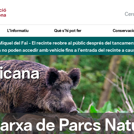
L'Informatiu
Què s'hi pot fer
Conservació
nt Miquel del Fai - El recinte reobre al públic després del tancam
o poden accedir amb vehicle fins a l'entrada del recinte a caus
ricana
arxa de Parcs Nat