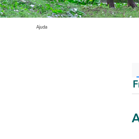
Ajuda
F