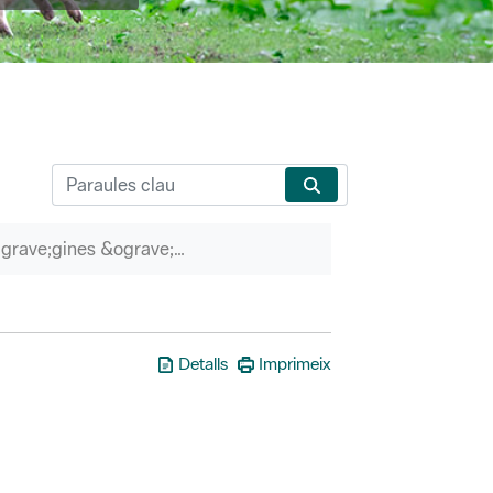
P&agrave;gines &ograve;rfenes
Detalls
Imprimeix