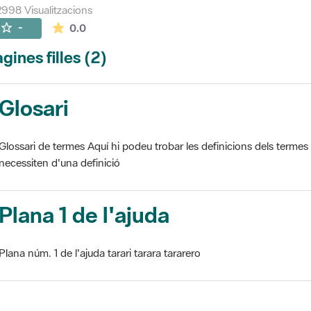
998 Visualitzacions
La mitjana de les valoracions és de 0 estrelles de
-
0.0
gines filles (2)
Glosari
Glossari de termes Aquí hi podeu trobar les definicions dels termes
necessiten d'una definició
Plana 1 de l'ajuda
Plana núm. 1 de l'ajuda tarari tarara tararero