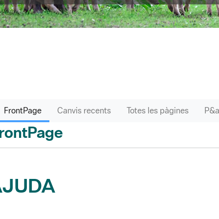
FrontPage
Canvis recents
Totes les pàgines
rontPage
AJUDA