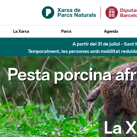
Salta al contingut principal
La Xarxa
Parcs
Agenda
A partir del 31 de juliol - Sa
Temporalment, les persones amb mobilitat reduïda n
Pesta porcina af
La X