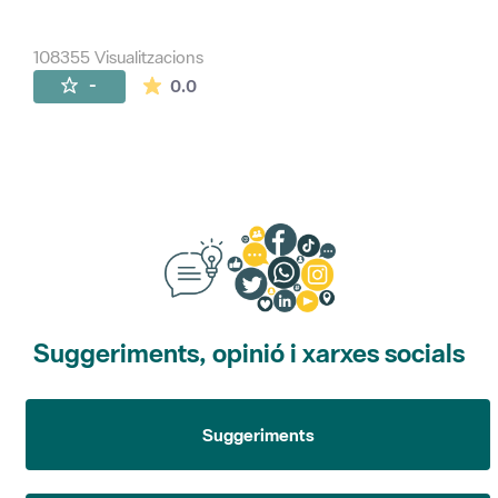
108355 Visualitzacions
La mitjana de les valoracions és de 0 estr
-
0.0
Suggeriments, opinió i xarxes socials
Suggeriments