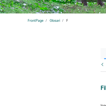
FrontPage
Glosari
F
Glo
Fi
Ins