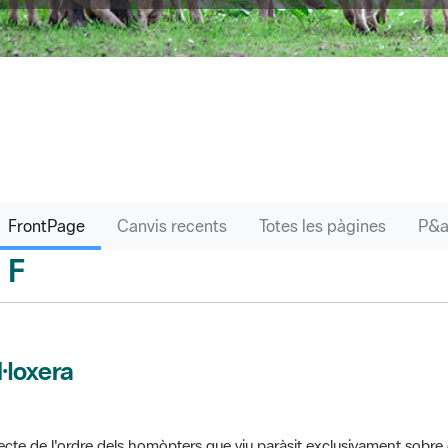
FrontPage
Canvis recents
Totes les pàgines
F
sari
l·loxera
ecte de l'ordre dels homòpters que viu paràsit exclusivament sobre 