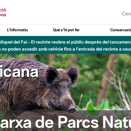
L'Informatiu
Què s'hi pot fer
Conservació
nt Miquel del Fai - El recinte reobre al públic després del tancam
o poden accedir amb vehicle fins a l'entrada del recinte a caus
ricana
arxa de Parcs Nat