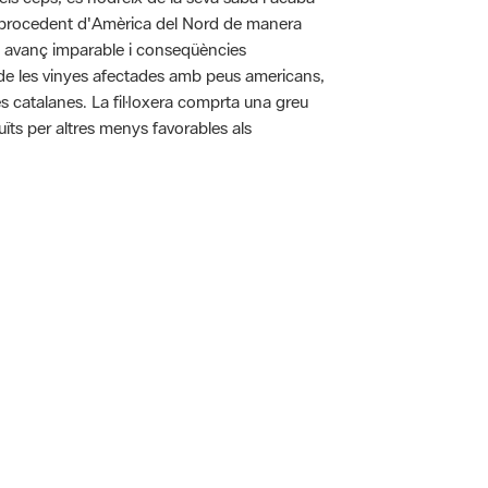
pa procedent d'Amèrica del Nord de manera
n avanç imparable i conseqüències
ó de les vinyes afectades amb peus americans,
es catalanes. La fil·loxera comprta una greu
uïts per altres menys favorables als
 5.