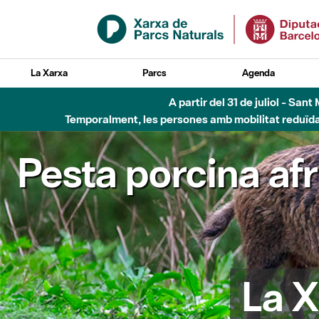
Salta al contingut principal
La Xarxa
Parcs
Agenda
A partir del 31 de juliol - Sa
Temporalment, les persones amb mobilitat reduïda n
Pesta porcina af
La X