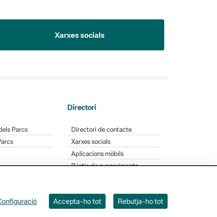
Xarxes socials
Directori
dels Parcs
Directori de contacte
Parcs
Xarxes socials
Aplicacions mòbils
Bústia de suggeriments
Opineu sobre els parcs
Configuració
Accepta-ho tot
Rebutja-ho tot
 Badajoz, 49. 08005 Barcelona. Tel. 934 022 428