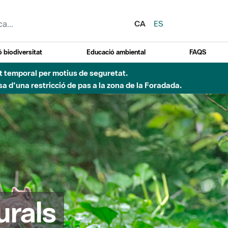
CA
ES
 biodiversitat
Educació ambiental
FAQS
ent temporal per motius de seguretat.
a d'una restricció de pas a la zona de la Foradada.
urals