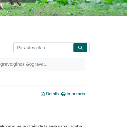
P&agrave;gines &ograve;rfenes
Detalls
Imprimeix
els ceps, es nodreix de la seva saba i acaba