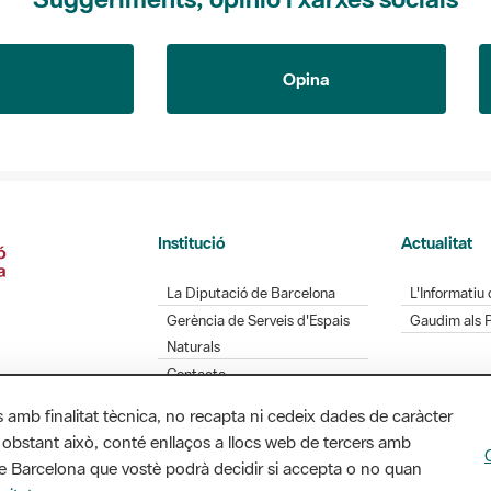
Opina
Institució
Actualitat
La Diputació de Barcelona
L'Informatiu 
Gerència de Serveis d'Espais
Gaudim als 
Naturals
Contacte
s amb finalitat tècnica, no recapta ni cedeix dades de caràcter
 obstant això, conté enllaços a llocs web de tercers amb
ó de Barcelona que vostè podrà decidir si accepta o no quan
Diputació de Barcelona. Edifici Llacuna, 1a planta.