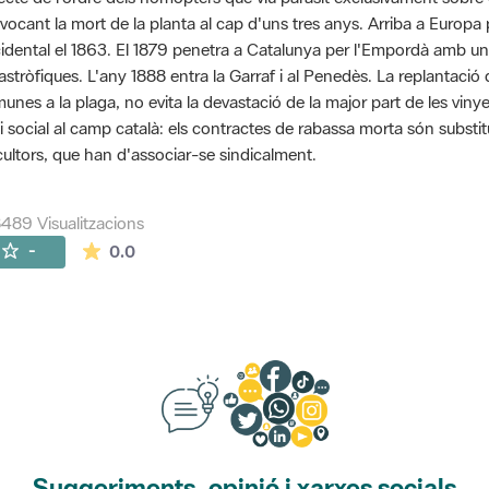
vocant la mort de la planta al cap d'uns tres anys. Arriba a Euro
idental el 1863. El 1879 penetra a Catalunya per l'Empordà amb u
astròfiques. L'any 1888 entra la Garraf i al Penedès. La replantaci
unes a la plaga, no evita la devastació de la major part de les viny
si social al camp català: els contractes de rabassa morta són substit
icultors, que han d'associar-se sindicalment.
489 Visualitzacions
La mitjana de les valoracions és de 0 estrelles de
-
0.0
Suggeriments, opinió i xarxes socials