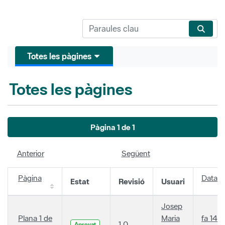
Totes les pàgines
Totes les pàgines
Pàgina 1 de 1
Anterior
Següent
Pàgina
Data
Estat
Revisió
Usuari
Josep
Plana 1 de
Maria
fa 14
1.0
Aprovat