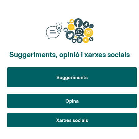
Suggeriments, opinió i xarxes socials
Suggeriments
Opina
Xarxes socials