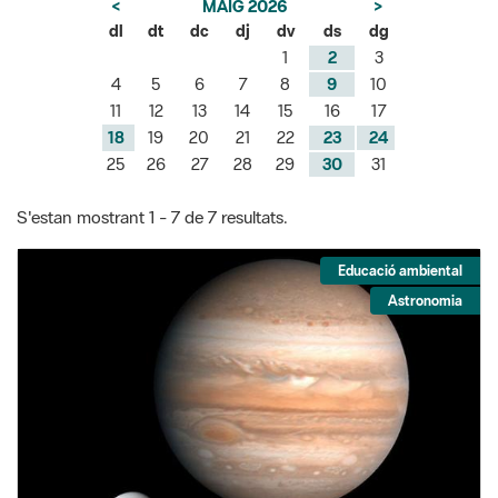
<
MAIG 2026
>
dl
dt
dc
dj
dv
ds
dg
1
2
3
4
5
6
7
8
9
10
11
12
13
14
15
16
17
18
19
20
21
22
23
24
25
26
27
28
29
30
31
S'estan mostrant 1 - 7 de 7 resultats.
Educació ambiental
Astronomia