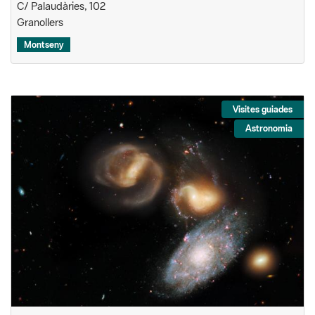
C/ Palaudàries, 102
Granollers
Montseny
Visites guiades
Astronomia