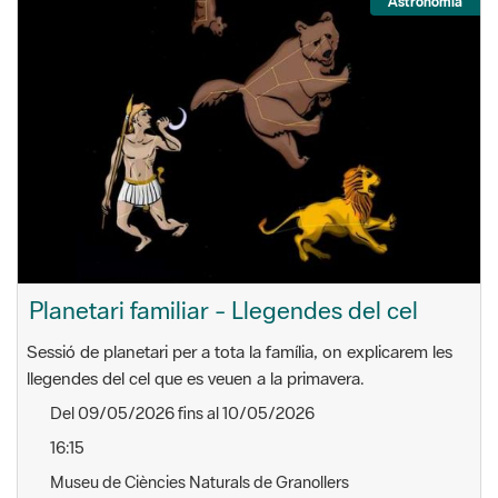
Astronomia
Planetari familiar - Llegendes del cel
Sessió de planetari per a tota la família, on explicarem les
llegendes del cel que es veuen a la primavera.
Del 09/05/2026 fins al 10/05/2026
16:15
Museu de Ciències Naturals de Granollers