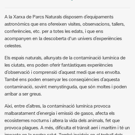
A la Xarxa de Parcs Naturals disposem d’equipaments
astronòmics que ens ofereixen visites, observacions, tallers,
conferències, etc. per a totes les edats, i que ens
acompanyen en la descoberta d'un univers d’experiències
celestes.
Els espais naturals, allunyats de la contaminació lumínica de
les ciutats, ens poden oferir fantàstiques experiències
d’observació i comprensió d’aquest medi que ens envolta.
També ens poden ensenyar les conseqüències d’aquesta
contaminació, sovint menystinguda, que són moltes i poden
arribar a ser greus.
Així, entre d’altres, la contaminació lumínica provoca
malbaratament d’energia i emissió de gasos, afecta els
ecosistemes nocturns i altera la vida dels animals, fet que
provoca plagues. A més, dificulta el trànsit aeri i marítim i té un
impacte en la nostra salut. També incideix en el treball dels