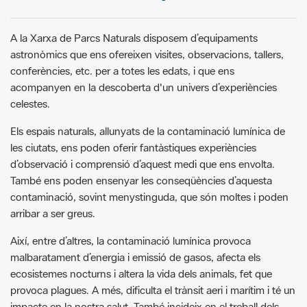
A la Xarxa de Parcs Naturals disposem d’equipaments
astronòmics que ens ofereixen visites, observacions, tallers,
conferències, etc. per a totes les edats, i que ens
acompanyen en la descoberta d'un univers d’experiències
celestes.
Els espais naturals, allunyats de la contaminació lumínica de
les ciutats, ens poden oferir fantàstiques experiències
d’observació i comprensió d’aquest medi que ens envolta.
També ens poden ensenyar les conseqüències d’aquesta
contaminació, sovint menystinguda, que són moltes i poden
arribar a ser greus.
Així, entre d’altres, la contaminació lumínica provoca
malbaratament d’energia i emissió de gasos, afecta els
ecosistemes nocturns i altera la vida dels animals, fet que
provoca plagues. A més, dificulta el trànsit aeri i marítim i té un
impacte en la nostra salut. També incideix en el treball dels