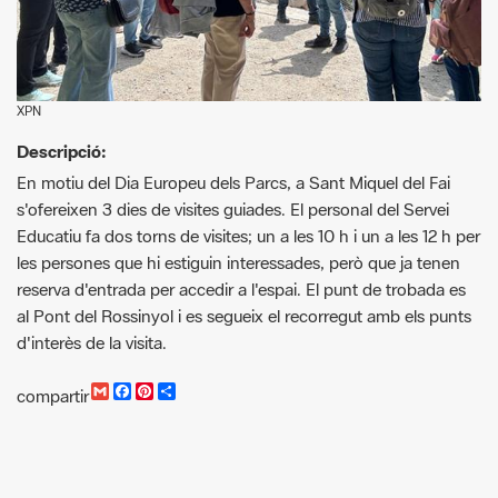
XPN
Descripció:
En motiu del Dia Europeu dels Parcs, a Sant Miquel del Fai
s'ofereixen 3 dies de visites guiades. El personal del Servei
Educatiu fa dos torns de visites; un a les 10 h i un a les 12 h per
les persones que hi estiguin interessades, però que ja tenen
reserva d'entrada per accedir a l'espai. El punt de trobada es
al Pont del Rossinyol i es segueix el recorregut amb els punts
d'interès de la visita.
G
F
P
C
compartir
m
a
i
o
a
c
n
m
i
e
t
p
l
b
e
a
o
r
r
o
e
t
k
s
i
t
r
Cercador d'activitats