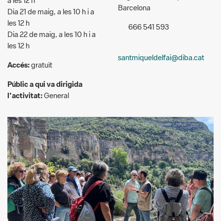
les 12 h
santmiqueldelfai@diba.cat
Accés:
gratuït
Públic a qui va dirigida
l'activitat:
General