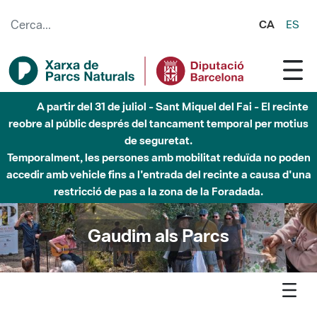
Salta al contingut principal
CA
ES
Fins al desembre de 2026 - Parc Fluvial Besòs -
Afectacions a la llera del Parc Fluvial del Besòs degut a
obres de construcció d'una passera sobre el riu
Gaudim als Parcs
Agenda
Detall agenda
Sant Miquel del Fai - Visites guiades a Sant Miquel del Fai