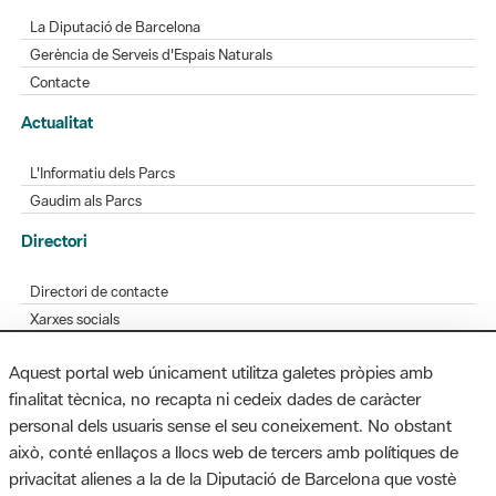
Contacte
Actualitat
L'Informatiu dels Parcs
Gaudim als Parcs
Directori
Directori de contacte
Xarxes socials
Aplicacions mòbils
Bústia de suggeriments
Opineu sobre els parcs
Aquest portal web únicament utilitza galetes pròpies amb
finalitat tècnica, no recapta ni cedeix dades de caràcter
personal dels usuaris sense el seu coneixement. No obstant
MAPA WEB
AVÍS LEGAL
ACCESSIBILITAT
això, conté enllaços a llocs web de tercers amb polítiques de
privacitat alienes a la de la Diputació de Barcelona que vostè
Diputació de Barcelona. Edifici Llacuna, 1a planta. Badajoz, 49. 08005