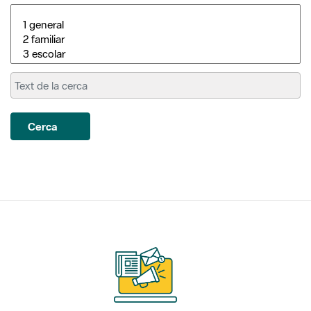
Cerca
Subscriu-te als nostres
butlletins