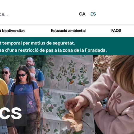
CA
ES
 biodiversitat
Educació ambiental
FAQS
Besòs per pluges intenses.
cs