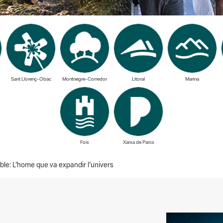
Sant Llorenç-Obac
Montnegre-Corredor
Litoral
Marina
Foix
Xarxa de Parcs
ble: L'home que va expandir l'univers