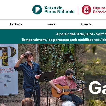
Salta al contingut principal
La Xarxa
Parcs
Agenda
6 d'agost - Parc Fl
G