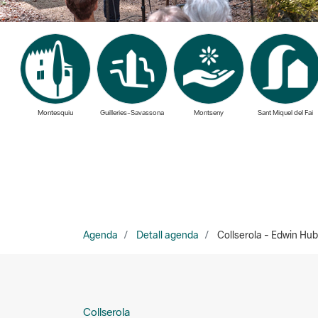
Montesquiu
Guilleries-Savassona
Montseny
Sant Miquel del Fai
Agenda
Detall agenda
Collserola - Edwin Hub
Collserola