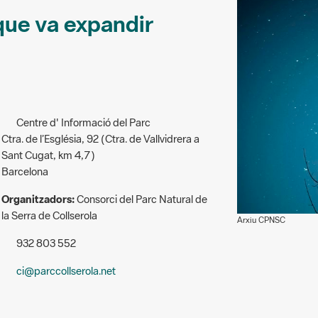
que va expandir
Centre d' Informació del Parc
Ctra. de l’Església, 92 (Ctra. de Vallvidrera a
Sant Cugat, km 4,7)
Barcelona
Organitzadors:
Consorci del Parc Natural de
la Serra de Collserola
Arxiu CPNSC
932 803 552
ci@parccollserola.net