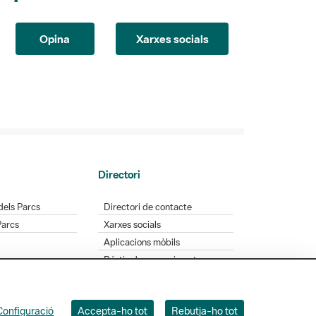
Opina
Xarxes socials
Directori
dels Parcs
Directori de contacte
Parcs
Xarxes socials
Aplicacions mòbils
Bústia de suggeriments
Opineu sobre els parcs
Configuració
Accepta-ho tot
Rebutja-ho tot