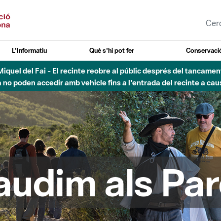
L'Informatiu
Què s'hi pot fer
Conservació
uvial Besòs - Activació de la Fase d'Alerta del Parc Fluvial del 
Tancats els accessos al Parc.
audim als Par