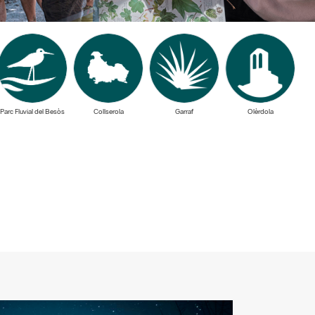
Parc Fluvial del Besòs
Collserola
Garraf
Olèrdola